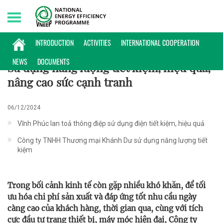
Saturday, 08/08/2026 | 08:47 GMT+7
ĐIỂN HÌNH
INTRODUCTION
ACTIVITIES
INTERNATIONAL COOPERATION
NEWS
DOCUMENTS
Sử dụng năng lượng tiết kiệm, hiệu quả,
nâng cao sức cạnh tranh
06/12/2024
Vĩnh Phúc lan toả thông điệp sử dụng điện tiết kiệm, hiệu quả
Công ty TNHH Thương mại Khánh Dư sử dụng năng lượng tiết
kiệm
Trong bối cảnh kinh tế còn gặp nhiều khó khăn, để tối
ưu hóa chi phí sản xuất và đáp ứng tốt nhu cầu ngày
càng cao của khách hàng, thời gian qua, cùng với tích
cực đầu tư trang thiết bị, máy móc hiện đại, Công ty