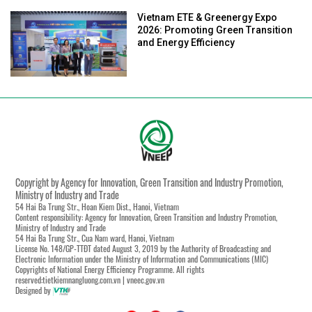
Vietnam ETE & Greenergy Expo
2026: Promoting Green Transition
and Energy Efficiency
Copyright by Agency for Innovation, Green Transition and Industry Promotion,
Ministry of Industry and Trade
54 Hai Ba Trung Str., Hoan Kiem Dist., Hanoi, Vietnam
Content responsibility: Agency for Innovation, Green Transition and Industry Promotion,
Ministry of Industry and Trade
54 Hai Ba Trung Str., Cua Nam ward, Hanoi, Vietnam
License No. 148/GP-TTĐT dated August 3, 2019 by the Authority of Broadcasting and
Electronic Information under the Ministry of Information and Communications (MIC)
Copyrights of National Energy Efficiency Programme. All rights
reserved:tietkiemnangluong.com.vn | vneec.gov.vn
Designed by