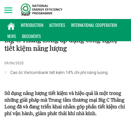
Saturday, 08/08/2026 | 23:29 GMT+7
ĐIỂN HÌNH
INTRODUCTION
ACTIVITIES
INTERNATIONAL COOPERATION
NEWS
DOCUMENTS
Big C Thăng Long áp dụng công nghệ
tiết kiệm năng lượng
09/06/2025
Cao ốc Vietcombank tiết kiệm 14% chi phí năng lượng
Sử dụng năng lượng tiết kiệm và hiệu quả là một trong
những giải pháp mà Trung tâm thương mại Big C Thăng
Long đã và đang triển khai nhằm góp phần tiết kiệm chi
phí vận hành, giảm phát thải khí nhà kính.