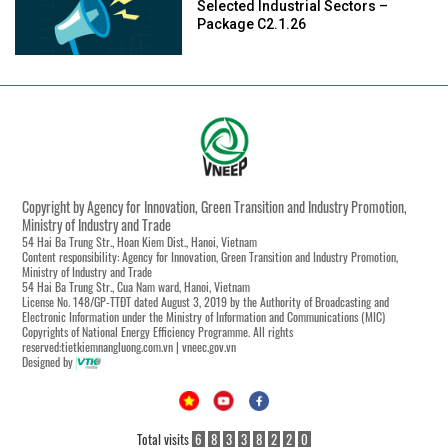
Selected Industrial Sectors –
Package C2.1.26
Copyright by Agency for Innovation, Green Transition and Industry Promotion,
Ministry of Industry and Trade
54 Hai Ba Trung Str., Hoan Kiem Dist., Hanoi, Vietnam
Content responsibility: Agency for Innovation, Green Transition and Industry Promotion,
Ministry of Industry and Trade
54 Hai Ba Trung Str., Cua Nam ward, Hanoi, Vietnam
License No. 148/GP-TTĐT dated August 3, 2019 by the Authority of Broadcasting and
Electronic Information under the Ministry of Information and Communications (MIC)
Copyrights of National Energy Efficiency Programme. All rights
reserved:tietkiemnangluong.com.vn | vneec.gov.vn
Designed by
Total visits
6
8
3
3
8
2
2
0