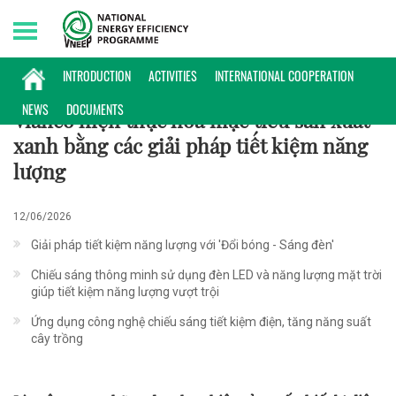
Sunday, 09/08/2026 | 18:47 GMT+7
ĐIỂN HÌNH
INTRODUCTION
ACTIVITIES
INTERNATIONAL COOPERATION
NEWS
DOCUMENTS
Vianco hiện thực hóa mục tiêu sản xuất
xanh bằng các giải pháp tiết kiệm năng
lượng
12/06/2026
Giải pháp tiết kiệm năng lượng với 'Đổi bóng - Sáng đèn'
Chiếu sáng thông minh sử dụng đèn LED và năng lượng mặt trời
giúp tiết kiệm năng lượng vượt trội
Ứng dụng công nghệ chiếu sáng tiết kiệm điện, tăng năng suất
cây trồng