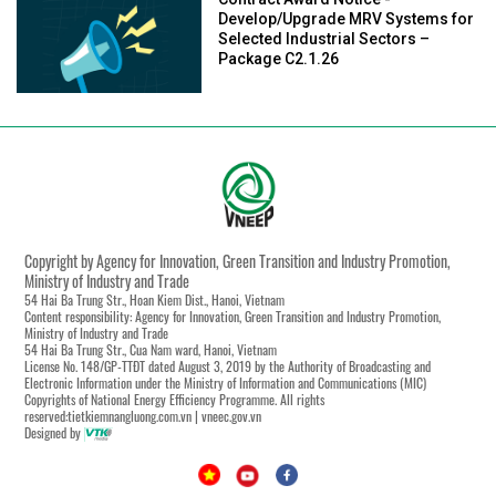
Develop/Upgrade MRV Systems for
Selected Industrial Sectors –
Package C2.1.26
Copyright by Agency for Innovation, Green Transition and Industry Promotion,
Ministry of Industry and Trade
54 Hai Ba Trung Str., Hoan Kiem Dist., Hanoi, Vietnam
Content responsibility: Agency for Innovation, Green Transition and Industry Promotion,
Ministry of Industry and Trade
54 Hai Ba Trung Str., Cua Nam ward, Hanoi, Vietnam
License No. 148/GP-TTĐT dated August 3, 2019 by the Authority of Broadcasting and
Electronic Information under the Ministry of Information and Communications (MIC)
Copyrights of National Energy Efficiency Programme. All rights
reserved:tietkiemnangluong.com.vn | vneec.gov.vn
Designed by