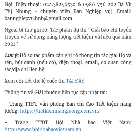
Nội. Điện thoại: 024.38246530 & 0986 756 202 Bà Vũ
Thị Nhung - chuyên viên Ban Nghiệp vụ). Email:
bannghiepvu.hnb@gmail.com
Ngoài bì thư ghi rõ: Tác phẩm dự thi “Giải báo chí tuyên
truyền về sử dụng năng lượng tiết kiệm và hiệu quả năm
2021”
Lưu ý:
Hồ sơ tác phẩm cần ghi rõ thông tin tác giả: Họ và
tên, bút danh (nếu có), điện thoại, email, cơ quan công
tác/địa chỉ liên hệ.
Xem chi tiết thể lệ cuộc thi
TẠI ĐÂY.
Thông tin về Giải thưởng liên tục cập nhật tại:
- Trang TTĐT Văn phòng Ban chỉ đạo Tiết kiệm năng
lượng:
https://tietkiemnangluong.com.vn/
- Trang TTĐT Hội Nhà báo Việt Nam:
http://www.hoinhabaovietnam.vn