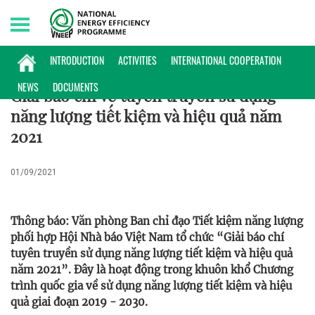
Saturday, 08/08/2026 | 21:14 GMT+7
GIẢI BÁO CHÍ TKNL
INTRODUCTION
ACTIVITIES
INTERNATIONAL COOPERATION
NEWS
DOCUMENTS
Giải báo chí về tuyên truyền sử dụng
năng lượng tiết kiệm và hiệu quả năm
2021
01/09/2021
Thông báo: Văn phòng Ban chỉ đạo Tiết kiệm năng lượng
phối hợp Hội Nhà báo Việt Nam tổ chức “Giải báo chí
tuyên truyền sử dụng năng lượng tiết kiệm và hiệu quả
năm 2021”. Đây là hoạt động trong khuôn khổ Chương
trình quốc gia về sử dụng năng lượng tiết kiệm và hiệu
quả giai đoạn 2019 - 2030.