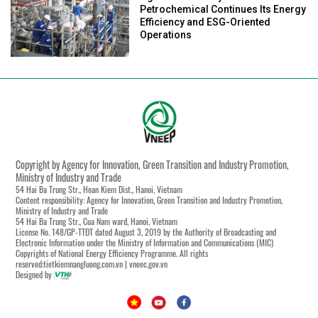
Petrochemical Continues Its Energy
Efficiency and ESG-Oriented
Operations
Copyright by Agency for Innovation, Green Transition and Industry Promotion,
Ministry of Industry and Trade
54 Hai Ba Trung Str., Hoan Kiem Dist., Hanoi, Vietnam
Content responsibility: Agency for Innovation, Green Transition and Industry Promotion,
Ministry of Industry and Trade
54 Hai Ba Trung Str., Cua Nam ward, Hanoi, Vietnam
License No. 148/GP-TTĐT dated August 3, 2019 by the Authority of Broadcasting and
Electronic Information under the Ministry of Information and Communications (MIC)
Copyrights of National Energy Efficiency Programme. All rights
reserved:tietkiemnangluong.com.vn | vneec.gov.vn
Designed by