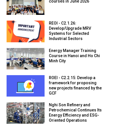
courses in June 2026
REOI - C2.1.26:
Develop/Upgrade MRV
Systems for Selected
Industrial Sectors
Energy Manager Training
Course in Hanoi and Ho Chi
Minh City
ROEI - C2.2.15: Develop a
framework for proposing
new projects financed by the
GCF
Nghi Son Refinery and
Petrochemical Continues Its
Energy Efficiency and ESG-
Oriented Operations