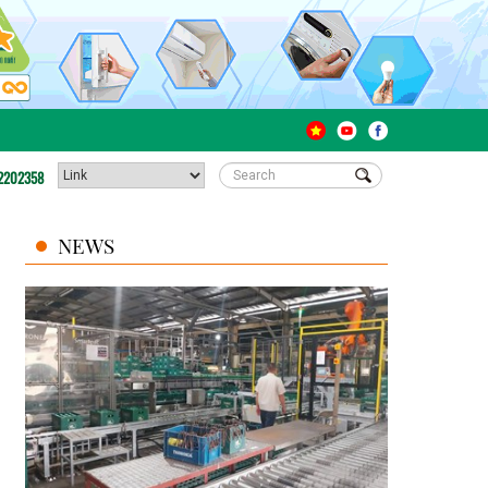
2202358
NEWS