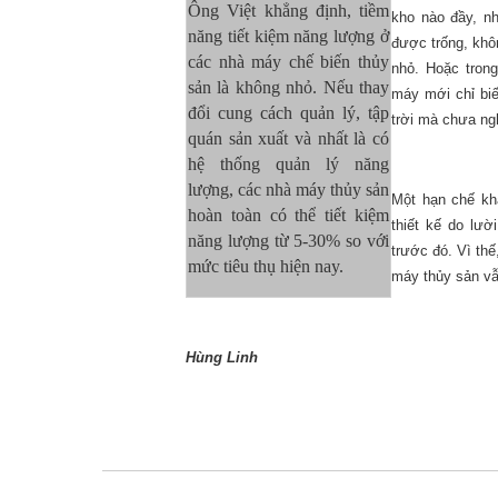
Ông Việt khẳng định, tiềm
kho nào đầy, n
năng tiết kiệm năng lượng ở
được trống, khô
các nhà máy chế biến thủy
nhỏ. Hoặc tron
sản là không nhỏ. Nếu thay
máy mới chỉ biế
đổi cung cách quản lý, tập
trời mà chưa ngh
quán sản xuất và nhất là có
hệ thống quản lý năng
lượng, các nhà máy thủy sản
Một hạn chế kh
hoàn toàn có thể tiết kiệm
thiết kế do lư
năng lượng từ 5-30% so với
trước đó. Vì th
mức tiêu thụ hiện nay.
máy thủy sản vẫ
Hùng Linh