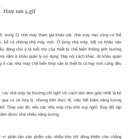
 trong 21 nhà máy tham gia khảo sát, nhà máy nào cũng có thể
tại, kể cả những nhà máy mới. Ở từng nhà máy, bất cứ khâu nào
ều đáng chú ý là tuổi thọ của thiết bị chế biến không ảnh hưởng
g mà nằm ở khâu quản lý sử dụng. Hay nói cách khác, do khâu quản
g ở các nhà máy chế biến thủy sản là thiết bị cũ hay mới cũng đều
, các nhà máy lại thường chỉ nghĩ tới cách làm đơn giản nhất là bỏ
qua có vẻ hợp lý, nhưng trên thực tế, việc tiết kiệm năng lượng
ể. Thay vào đó, nếu các nhà máy chịu khó suy nghĩ, thay đổi tập
t kiệm được khá nhiều năng lượng.
y vì phân tán sản phẩm vào nhiều kho trữ đông khiến cho chẳng