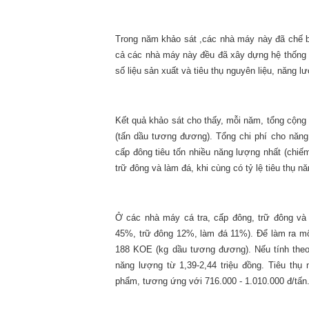
Trong năm khảo sát ,các nhà máy này đã chế b
cả các nhà máy này đều đã xây dựng hệ thống q
số liệu sản xuất và tiêu thụ nguyên liệu, năng l
Kết quả khảo sát cho thấy, mỗi năm, tổng cộng
(tấn dầu tương đương). Tổng chi phí cho năn
cấp đông tiêu tốn nhiều năng lượng nhất (chiế
trữ đông và làm đá, khi cùng có tỷ lệ tiêu thụ
Ở các nhà máy cá tra, cấp đông, trữ đông và 
45%, trữ đông 12%, làm đá 11%). Để làm ra mộ
188 KOE (kg dầu tương đương). Nếu tính theo
năng lượng từ 1,39-2,44 triệu đồng. Tiêu th
phẩm, tương ứng với 716.000 - 1.010.000 đ/tấn