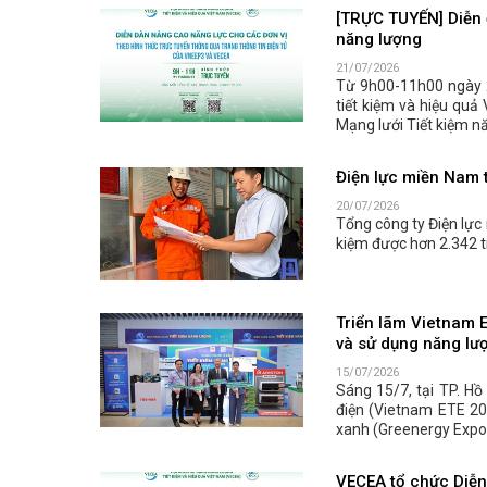
[TRỰC TUYẾN] Diễn 
năng lượng
21/07/2026
Từ 9h00-11h00 ngày 
tiết kiệm và hiệu quả
Mạng lưới Tiết kiệm n
Điện lực miền Nam t
20/07/2026
Tổng công ty Điện lực
kiệm được hơn 2.342 t
Triển lãm Vietnam 
và sử dụng năng lư
15/07/2026
Sáng 15/7, tại TP. Hồ
điện (Vietnam ETE 20
xanh (Greenergy Expo 
VECEA tổ chức Diễn 