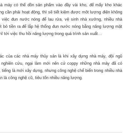
hà máy có thể dồn sản phẩm vào đầy vài kho, để mấy kho khác
ng cần phải hoạt động, thì sẽ tiết kiệm được môt lượng điện không
g việc đun nước nóng để lau rửa, vệ sinh nhà xưởng, nhiều nhà
t bỏ tiền ra để lắp hệ thống đun nước nóng bằng năng lượng mặt
ĩ tới việc thu hồi năng lượng trong quá trình sản xuất…
ác của các nhà máy thủy sản là khi xây dựng nhà máy, đội ngũ
ời nghiên cứu, ngại làm mới nên cứ coppy những nhà máy đã có
ế, tiếng là mới xây dựng, nhưng công nghệ chế biến trong nhiều nhà
n là công nghệ cũ, tiêu tốn nhiều năng lượng.