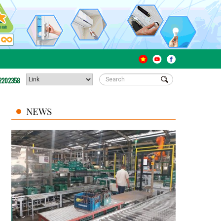
2202358
NEWS