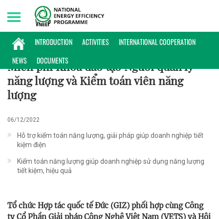
Friday, 07/08/2026 | 16:27 GMT+7
HOẠT ĐỘNG
INTRODUCTION
ACTIVITIES
INTERNATIONAL COOPERATION
NEWS
DOCUMENTS
Miễn phí Khoá đào tạo Người quản lý
năng lượng và Kiểm toán viên năng
lượng
06/12/2022
Hỗ trợ kiểm toán năng lượng, giải pháp giúp doanh nghiệp tiết
kiệm điện
Kiểm toán năng lượng giúp doanh nghiệp sử dụng năng lượng
tiết kiệm, hiệu quả
Tổ chức Hợp tác quốc tế Đức (GIZ) phối hợp cùng Công
ty Cổ Phần Giải pháp Công Nghệ Việt Nam (VETS) và Hội