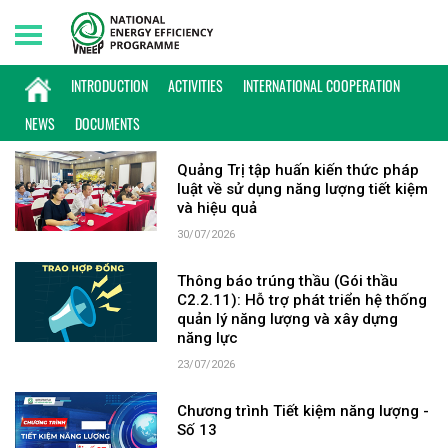
Friday, 07/08/2026 | 06:35 GMT+7
KEYWORD: QUẢN LÝ NĂNG LƯỢNG
INTRODUCTION
ACTIVITIES
INTERNATIONAL COOPERATION
NEWS
DOCUMENTS
Quảng Trị tập huấn kiến thức pháp
luật về sử dụng năng lượng tiết kiệm
và hiệu quả
30/07/2026
Thông báo trúng thầu (Gói thầu
C2.2.11): Hỗ trợ phát triển hệ thống
quản lý năng lượng và xây dựng
năng lực
23/07/2026
Chương trình Tiết kiệm năng lượng -
Số 13