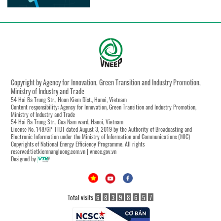
Copyright by Agency for Innovation, Green Transition and Industry Promotion,
Ministry of Industry and Trade
54 Hai Ba Trung Str., Hoan Kiem Dist., Hanoi, Vietnam
Content responsibility: Agency for Innovation, Green Transition and Industry Promotion,
Ministry of Industry and Trade
54 Hai Ba Trung Str., Cua Nam ward, Hanoi, Vietnam
License No. 148/GP-TTĐT dated August 3, 2019 by the Authority of Broadcasting and
Electronic Information under the Ministry of Information and Communications (MIC)
Copyrights of National Energy Efficiency Programme. All rights
reserved:tietkiemnangluong.com.vn | vneec.gov.vn
Designed by
Total visits
6
8
3
9
8
6
5
7