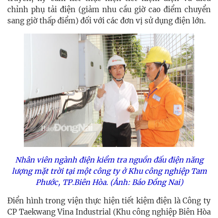
chỉnh phụ tải điện (giảm nhu cầu giờ cao điểm chuyển
sang giờ thấp điểm) đối với các đơn vị sử dụng điện lớn.
Nhân viên ngành điện kiểm tra nguồn đấu điện năng
lượng mặt trời tại một công ty ở Khu công nghiệp Tam
Phước, TP.Biên Hòa. (Ảnh: Báo Đồng Nai)
Điển hình trong viện thực hiện tiết kiệm điện là Công ty
CP Taekwang Vina Industrial (Khu công nghiệp Biên Hòa