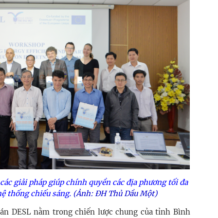
các giải pháp giúp chính quyền các địa phương tối đa
hệ thống chiếu sáng.
(Ảnh: ĐH Thủ Dầu Một)
án DESL nằm trong chiến lược chung của tỉnh Bình