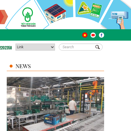
2202358
NEWS