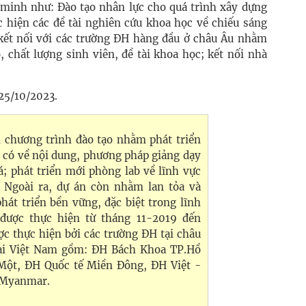
minh như: Đào tạo nhân lực cho quá trình xây dựng
c hiện các đề tài nghiên cứu khoa học về chiếu sáng
kết nối với các trường ĐH hàng đầu ở châu Âu nhằm
o, chất lượng sinh viên, đề tài khoa học; kết nối nhà
 25/10/2023.
n chương trình đào tạo nhằm phát triển
ã có về nội dung, phương pháp giảng dạy
; phát triển mới phòng lab về lĩnh vực
 Ngoài ra, dự án còn nhằm lan tỏa và
hát triển bền vững, đặc biệt trong lĩnh
 được thực hiện từ tháng 11-2019 đến
ợc thực hiện bởi các trường ĐH tại châu
tại Việt Nam gồm: ĐH Bách Khoa TP.Hồ
Một, ĐH Quốc tế Miền Đông, ĐH Việt -
a Myanmar.