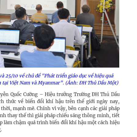
và 25/10 về chủ đề "Phát triển giáo dục về hiệu quả
h tại Việt Nam và Myanmar”. (Ảnh: ĐH Thủ Dầu Một)
guyễn Quốc Cường – Hiệu trưởng Trường ĐH Thủ Dầu
h thức về biến đổi khí hậu trên thế giới ngày nay,
thời, mạnh mẽ. Chính vì vậy, bên cạnh các giải pháp
nh thay thế thì giải pháp chiếu sáng thông minh, tiết
p làm chậm quá trình biến đổi khí hậu một cách hiệu
.