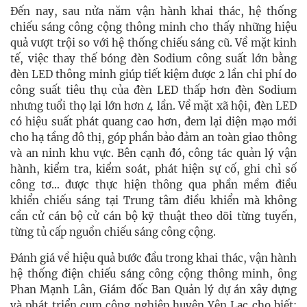
Đến nay, sau nửa năm vận hành khai thác, hệ thống
chiếu sáng công cộng thông minh cho thấy những hiệu
quả vượt trội so với hệ thống chiếu sáng cũ. Về mặt kinh
tế, việc thay thế bóng đèn Sodium công suất lớn bằng
đèn LED thông minh giúp tiết kiệm được 2 lần chi phí do
công suất tiêu thụ của đèn LED thấp hơn đèn Sodium
nhưng tuổi thọ lại lớn hơn 4 lần. Về mặt xã hội, đèn LED
có hiệu suất phát quang cao hơn, đem lại diện mạo mới
cho hạ tầng đô thị, góp phần bảo đảm an toàn giao thông
và an ninh khu vực. Bên cạnh đó, công tác quản lý vận
hành, kiểm tra, kiểm soát, phát hiện sự cố, ghi chỉ số
công tơ… được thực hiện thông qua phần mềm điều
khiển chiếu sáng tại Trung tâm điều khiển mà không
cần cử cán bộ cử cán bộ kỹ thuật theo dõi từng tuyến,
từng tủ cấp nguồn chiếu sáng công cộng.
Đánh giá về hiệu quả bước đầu trong khai thác, vận hành
hệ thống điện chiếu sáng công cộng thông minh, ông
Phan Mạnh Lân, Giám đốc Ban Quản lý dự án xây dựng
và phát triển cụm công nghiệp huyện Yên Lạc cho biết: