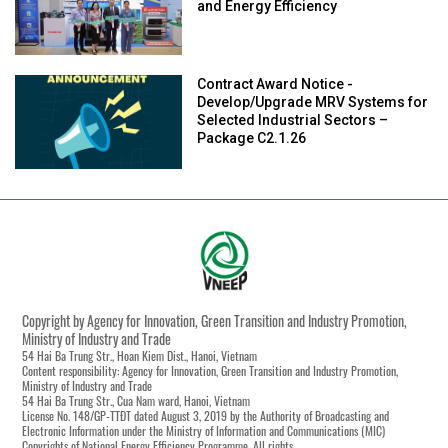
and Energy Efficiency
Contract Award Notice -
Develop/Upgrade MRV Systems for
Selected Industrial Sectors –
Package C2.1.26
Copyright by Agency for Innovation, Green Transition and Industry Promotion,
Ministry of Industry and Trade
54 Hai Ba Trung Str., Hoan Kiem Dist., Hanoi, Vietnam
Content responsibility: Agency for Innovation, Green Transition and Industry Promotion,
Ministry of Industry and Trade
54 Hai Ba Trung Str., Cua Nam ward, Hanoi, Vietnam
License No. 148/GP-TTĐT dated August 3, 2019 by the Authority of Broadcasting and
Electronic Information under the Ministry of Information and Communications (MIC)
Copyrights of National Energy Efficiency Programme. All rights