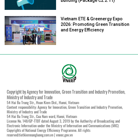
building (Package C2.2.11)
Vietnam ETE & Greenergy Expo
2026: Promoting Green Transition
and Energy Efficiency
Copyright by Agency for Innovation, Green Transition and Industry Promotion,
Ministry of Industry and Trade
54 Hai Ba Trung Str., Hoan Kiem Dist., Hanoi, Vietnam
Content responsibility: Agency for Innovation, Green Transition and Industry Promotion,
Ministry of Industry and Trade
54 Hai Ba Trung Str., Cua Nam ward, Hanoi, Vietnam
License No. 148/GP-TTĐT dated August 3, 2019 by the Authority of Broadcasting and
Electronic Information under the Ministry of Information and Communications (MIC)
Copyrights of National Energy Efficiency Programme. All rights
reserved:tietkiemnangluong.com.vn | vneec.gov.vn