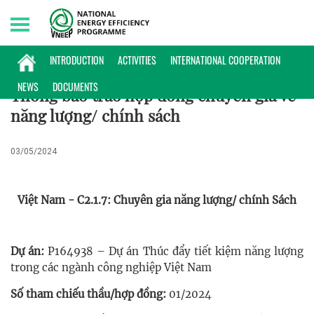
Friday, 07/08/2026 | 05:39 GMT+7
HOẠT ĐỘNG
INTRODUCTION
ACTIVITIES
INTERNATIONAL COOPERATION
NEWS
DOCUMENTS
Thông báo trao hợp đồng chuyên gia về
năng lượng/ chính sách
03/05/2024
Việt Nam - C2.1.7: Chuyên gia năng lượng/ chính Sách
Dự án:
P164938 – Dự án Thúc đẩy tiết kiệm năng lượng
trong các ngành công nghiệp Việt Nam
Số tham chiếu thầu/hợp đồng:
01/2024