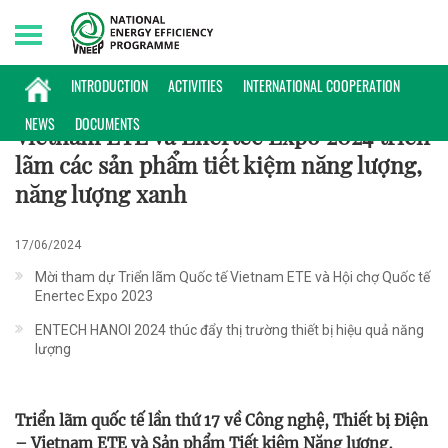
Saturday, 08/08/2026 | 20:59 GMT+7
HOẠT ĐỘNG
INTRODUCTION
ACTIVITIES
INTERNATIONAL COOPERATION
NEWS
DOCUMENTS
Vietnam ETE và Enertec Expo 2024 triển
lãm các sản phẩm tiết kiệm năng lượng,
năng lượng xanh
17/06/2024
Mời tham dự Triển lãm Quốc tế Vietnam ETE và Hội chợ Quốc tế
Enertec Expo 2023
ENTECH HANOI 2024 thúc đẩy thị trường thiết bị hiệu quả năng
lượng
Triển lãm quốc tế lần thứ 17 về Công nghệ, Thiết bị Điện
– Vietnam ETE và Sản phẩm Tiết kiệm Năng lượng,