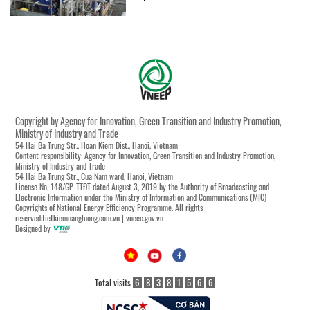
Copyright by Agency for Innovation, Green Transition and Industry Promotion,
Ministry of Industry and Trade
54 Hai Ba Trung Str., Hoan Kiem Dist., Hanoi, Vietnam
Content responsibility: Agency for Innovation, Green Transition and Industry Promotion,
Ministry of Industry and Trade
54 Hai Ba Trung Str., Cua Nam ward, Hanoi, Vietnam
License No. 148/GP-TTĐT dated August 3, 2019 by the Authority of Broadcasting and
Electronic Information under the Ministry of Information and Communications (MIC)
Copyrights of National Energy Efficiency Programme. All rights
reserved:tietkiemnangluong.com.vn | vneec.gov.vn
Designed by
Total visits
6
8
3
8
1
5
6
6