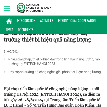
Thursday, 06/08/2026 | 10:54 GMT+7
HOẠT ĐỘNG
INTRODUCTION
ACTIVITIES
INTERNATIONAL COOPERATION
NEWS
DOCUMENTS
ENTECH HANOI 2024 thúc đẩy thị
trường thiết bị hiệu quả năng lượng
21/05/2024
Nhiều giải pháp, thiết bị hiện đại trong lĩnh vực năng lượng, môi
trường tại ENTECH HANOI 2023
Đẩy mạnh quảng bá công nghệ, giải pháp tiết kiệm năng lượng
Hội chợ triển lãm quốc tế công nghệ năng lượng - môi
trường Hà Nội 2024 (ENTECH HANOI 2024), sẽ diễn ra
từ ngày 26-28/6/2024 tại Trung tâm Triển lãm quốc tế
I.C.E Hanoi - Số 91 Trần Hưng Đạo quận Hoàn Kiếm, Hà