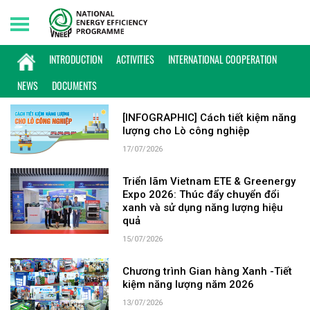
Thursday, 06/08/2026 | 18:20 GMT+7
KEYWORD: SẢN PHẨM
INTRODUCTION
ACTIVITIES
INTERNATIONAL COOPERATION
NEWS
DOCUMENTS
[INFOGRAPHIC] Cách tiết kiệm năng
lượng cho Lò công nghiệp
17/07/2026
Triển lãm Vietnam ETE & Greenergy
Expo 2026: Thúc đẩy chuyển đổi
xanh và sử dụng năng lượng hiệu
quả
15/07/2026
Chương trình Gian hàng Xanh -Tiết
kiệm năng lượng năm 2026
13/07/2026