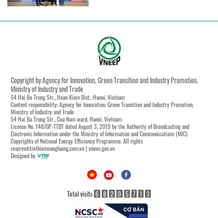
Copyright by Agency for Innovation, Green Transition and Industry Promotion,
Ministry of Industry and Trade
54 Hai Ba Trung Str., Hoan Kiem Dist., Hanoi, Vietnam
Content responsibility: Agency for Innovation, Green Transition and Industry Promotion,
Ministry of Industry and Trade
54 Hai Ba Trung Str., Cua Nam ward, Hanoi, Vietnam
License No. 148/GP-TTĐT dated August 3, 2019 by the Authority of Broadcasting and
Electronic Information under the Ministry of Information and Communications (MIC)
Copyrights of National Energy Efficiency Programme. All rights
reserved:tietkiemnangluong.com.vn | vneec.gov.vn
Designed by
Total visits
6
8
2
0
5
7
1
3