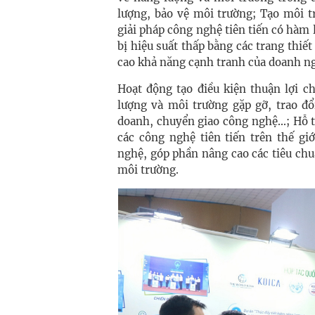
lượng, bảo vệ môi trường; Tạo môi t
giải pháp công nghệ tiên tiến có hàm l
bị hiệu suất thấp bằng các trang thiế
cao khả năng cạnh tranh của doanh ng
Hoạt động tạo điều kiện thuận lợi c
lượng và môi trường gặp gỡ, trao đổ
doanh, chuyển giao công nghệ...; Hỗ t
các công nghệ tiên tiến trên thế gi
nghệ, góp phần nâng cao các tiêu chu
môi trường.