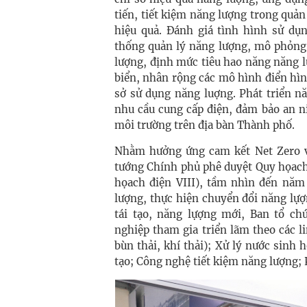
tiến, tiết kiệm năng lượng trong quả
hiệu quả. Đánh giá tình hình sử dụ
thống quản lý năng lượng, mô phỏng
lượng, định mức tiêu hao năng năng l
biển, nhân rộng các mô hình điển hìn
sở sử dụng năng luợng. Phát triển n
nhu cầu cung cấp điện, đảm bảo an n
môi trường trên địa bàn Thành phố.
Nhằm hưởng ứng cam kết Net Zero v
tướng Chính phủ phê duyệt Quy họach 
họach điện VIII), tầm nhìn đến năm
lượng, thực hiện chuyển đổi năng lự
tái tạo, năng lựợng mới, Ban tổ 
nghiệp tham gia triển lãm theo các l
bùn thải, khí thải); Xử lý nước sinh
tạo; Công nghệ tiết kiệm năng lượng; 