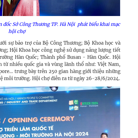
 đốc Sở Công Thương TP. Hà Nội phát biểu khai mạc
hội chợ
ới sự bảo trợ của Bộ Công Thương; Bộ Khoa học và
ờng; Hội Khoa học công nghệ sử dụng năng lượng tiết
trường Hàn Quốc; Thành phố Busan - Hàn Quốc. Hội
 từ nhiều quốc gia và vùng lãnh thổ như: Việt Nam,
pore… trưng bày trên 250 gian hàng giới thiệu những
vệ môi trường.
Hội chợ diễn ra từ ngày 26-28/6/2024.