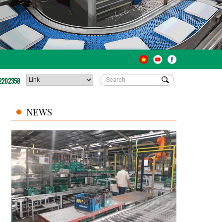
2202358
NEWS