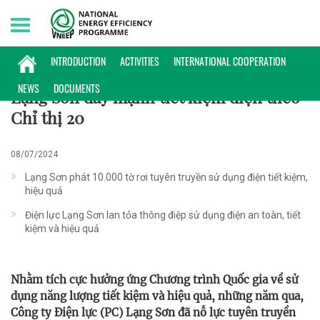
Sunday, 09/08/2026 | 03:59 GMT+7
HOẠT ĐỘNG
INTRODUCTION
ACTIVITIES
INTERNATIONAL COOPERATION
NEWS
DOCUMENTS
Lạng Sơn đẩy mạnh tiết kiệm điện theo
Chỉ thị 20
08/07/2024
Lạng Sơn phát 10.000 tờ rơi tuyên truyền sử dụng điện tiết kiệm,
hiệu quả
Điện lực Lạng Sơn lan tỏa thông điệp sử dụng điện an toàn, tiết
kiệm và hiệu quả
Nhằm tích cực hưởng ứng Chương trình Quốc gia về sử
dụng năng lượng tiết kiệm và hiệu quả, những năm qua,
Công ty Điện lực (PC) Lạng Sơn đã nỗ lực tuyên truyền