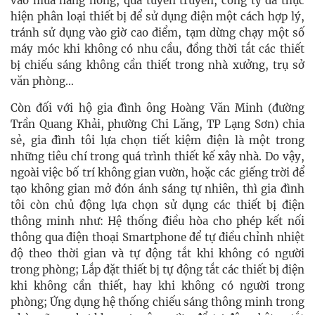
vào mùa nắng nóng, qua tuyên truyền, công ty đã thực
hiện phân loại thiết bị để sử dụng điện một cách hợp lý,
tránh sử dụng vào giờ cao điểm, tạm dừng chạy một số
máy móc khi không có nhu cầu, đồng thời tắt các thiết
bị chiếu sáng không cần thiết trong nhà xưởng, trụ sở
văn phòng…
Còn đối với hộ gia đình ông Hoàng Văn Minh (đường
Trần Quang Khải, phường Chi Lăng, TP Lạng Sơn) chia
sẻ, gia đình tôi lựa chọn tiết kiệm điện là một trong
những tiêu chí trong quá trình thiết kế xây nhà. Do vậy,
ngoài việc bố trí không gian vườn, hoặc các giếng trời để
tạo không gian mở đón ánh sáng tự nhiên, thì gia đình
tôi còn chủ động lựa chọn sử dụng các thiết bị điện
thông minh như: Hệ thống điều hòa cho phép kết nối
thông qua điện thoại Smartphone để tự điều chỉnh nhiệt
độ theo thời gian và tự động tắt khi không có người
trong phòng; Lắp đặt thiết bị tự động tắt các thiết bị điện
khi không cần thiết, hay khi không có người trong
phòng; Ứng dụng hệ thống chiếu sáng thông minh trong