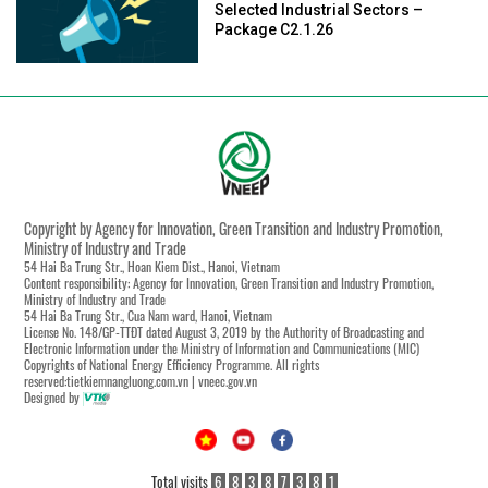
Selected Industrial Sectors –
Package C2.1.26
Copyright by Agency for Innovation, Green Transition and Industry Promotion,
Ministry of Industry and Trade
54 Hai Ba Trung Str., Hoan Kiem Dist., Hanoi, Vietnam
Content responsibility: Agency for Innovation, Green Transition and Industry Promotion,
Ministry of Industry and Trade
54 Hai Ba Trung Str., Cua Nam ward, Hanoi, Vietnam
License No. 148/GP-TTĐT dated August 3, 2019 by the Authority of Broadcasting and
Electronic Information under the Ministry of Information and Communications (MIC)
Copyrights of National Energy Efficiency Programme. All rights
reserved:tietkiemnangluong.com.vn | vneec.gov.vn
Designed by
Total visits
6
8
3
8
7
3
8
1