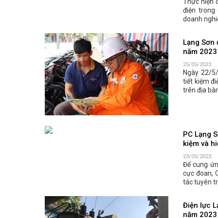
Thực hiện 
điện trong
doanh nghiệ
Lạng Sơn 
năm 2023
25/05/2023
Ngày 22/5/
tiết kiệm 
trên địa bà
PC Lạng S
kiệm và h
23/05/2023
Để cung ứng
cực đoan, 
tác tuyên t
Điện lực L
năm 2023