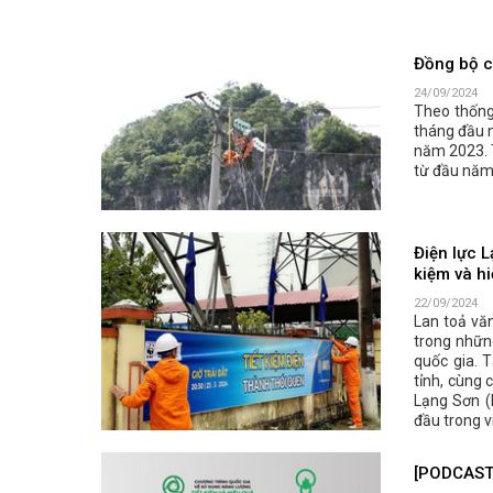
Đồng bộ c
24/09/2024
Theo thống 
tháng đầu n
năm 2023. T
từ đầu năm 
Điện lực L
kiệm và h
22/09/2024
Lan toả văn
trong nhữn
quốc gia. 
tỉnh, cùng 
Lạng Sơn (
đầu trong v
[PODCAST 