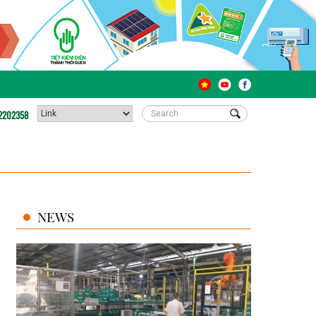
2202358
NEWS