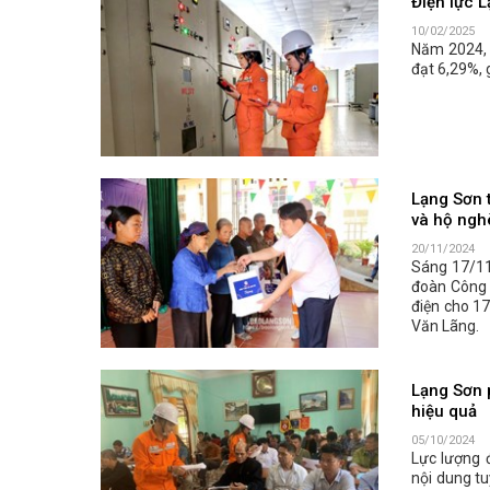
Điện lực 
10/02/2025
Năm 2024, 
đạt 6,29%,
Lạng Sơn 
và hộ ngh
20/11/2024
Sáng 17/11,
đoàn Công t
điện cho 17
Văn Lãng.
Lạng Sơn p
hiệu quả
05/10/2024
Lực lượng đ
nội dung tu