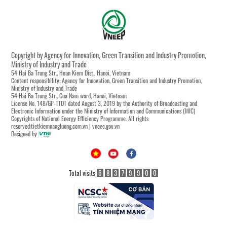
Copyright by Agency for Innovation, Green Transition and Industry Promotion,
Ministry of Industry and Trade
54 Hai Ba Trung Str., Hoan Kiem Dist., Hanoi, Vietnam
Content responsibility: Agency for Innovation, Green Transition and Industry Promotion,
Ministry of Industry and Trade
54 Hai Ba Trung Str., Cua Nam ward, Hanoi, Vietnam
License No. 148/GP-TTĐT dated August 3, 2019 by the Authority of Broadcasting and
Electronic Information under the Ministry of Information and Communications (MIC)
Copyrights of National Energy Efficiency Programme. All rights
reserved:tietkiemnangluong.com.vn | vneec.gov.vn
Designed by
Total visits
6
8
3
7
9
9
0
0