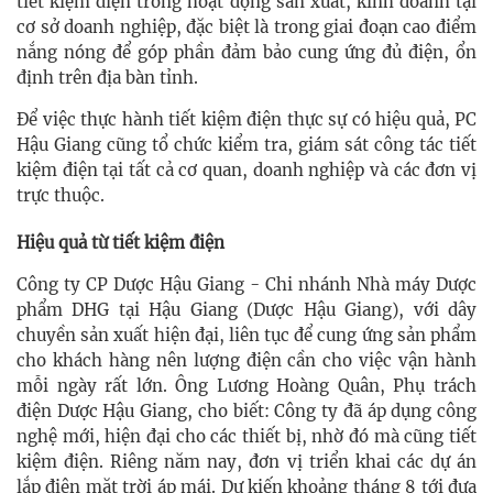
tiết kiệm điện trong hoạt động sản xuất, kinh doanh tại
cơ sở doanh nghiệp, đặc biệt là trong giai đoạn cao điểm
nắng nóng để góp phần đảm bảo cung ứng đủ điện, ổn
định trên địa bàn tỉnh.
Để việc thực hành tiết kiệm điện thực sự có hiệu quả, PC
Hậu Giang cũng tổ chức kiểm tra, giám sát công tác tiết
kiệm điện tại tất cả cơ quan, doanh nghiệp và các đơn vị
trực thuộc.
Hiệu quả từ tiết kiệm điện
Công ty CP Dược Hậu Giang - Chi nhánh Nhà máy Dược
phẩm DHG tại Hậu Giang (Dược Hậu Giang), với dây
chuyền sản xuất hiện đại, liên tục để cung ứng sản phẩm
cho khách hàng nên lượng điện cần cho việc vận hành
mỗi ngày rất lớn. Ông Lương Hoàng Quân, Phụ trách
điện Dược Hậu Giang, cho biết: Công ty đã áp dụng công
nghệ mới, hiện đại cho các thiết bị, nhờ đó mà cũng tiết
kiệm điện. Riêng năm nay, đơn vị triển khai các dự án
lắp điện mặt trời áp mái. Dự kiến khoảng tháng 8 tới đưa