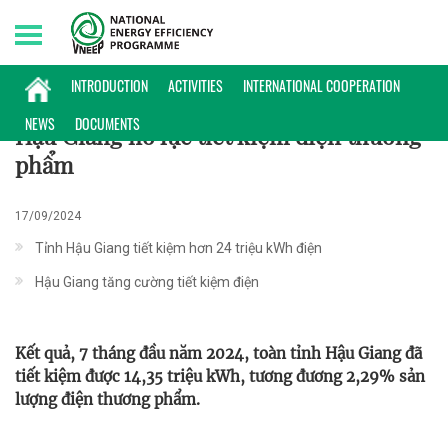
Sunday, 09/08/2026 | 15:15 GMT+7
HOẠT ĐỘNG
INTRODUCTION
ACTIVITIES
INTERNATIONAL COOPERATION
NEWS
DOCUMENTS
Hậu Giang nỗ lực tiết kiệm điện thương
phẩm
17/09/2024
Tỉnh Hậu Giang tiết kiệm hơn 24 triệu kWh điện
Hậu Giang tăng cường tiết kiệm điện
Kết quả, 7 tháng đầu năm 2024, toàn tỉnh Hậu Giang đã
tiết kiệm được 14,35 triệu kWh, tương đương 2,29% sản
lượng điện thương phẩm.