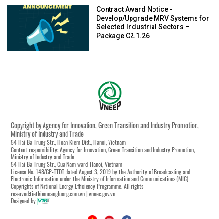
Contract Award Notice -
Develop/Upgrade MRV Systems for
Selected Industrial Sectors –
Package C2.1.26
Copyright by Agency for Innovation, Green Transition and Industry Promotion,
Ministry of Industry and Trade
54 Hai Ba Trung Str., Hoan Kiem Dist., Hanoi, Vietnam
Content responsibility: Agency for Innovation, Green Transition and Industry Promotion,
Ministry of Industry and Trade
54 Hai Ba Trung Str., Cua Nam ward, Hanoi, Vietnam
License No. 148/GP-TTĐT dated August 3, 2019 by the Authority of Broadcasting and
Electronic Information under the Ministry of Information and Communications (MIC)
Copyrights of National Energy Efficiency Programme. All rights
reserved:tietkiemnangluong.com.vn | vneec.gov.vn
Designed by