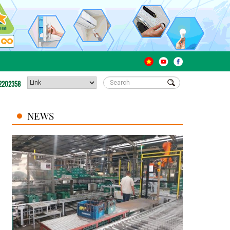
2202358
NEWS