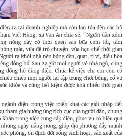
 diễn ra tại doanh nghiệp mà còn lan tỏa đến các hộ
Phạm Viết Hùng, xã Vạn An chia sẻ: “Người dân xóm
ắng nóng này có thói quen sau bữa cơm tối, tầm
 hóng mát, vừa để trò chuyện, vừa hạn chế thời gian
 Người ra khỏi nhà nên bóng đèn, quạt, ti vi, điều hòa
iếng đồng hồ. Sau 22 giờ mọi người về nhà ngủ, cũng
ng đồng hồ dùng điện. Chưa kể việc chị em còn có
chiều chiều mọi người lại tập trung chơi bóng, cổ vũ
sức khỏe và cũng tiết kiệm được khá nhiều thời gian
 ngành điện trong việc triển khai các giải pháp tiết
sự tham gia hưởng ứng tích cực của người dân, chung
 khăn trong việc cung cấp điện, phục vụ có hiệu quả
g những ngày nắng nóng, giúp địa phương đẩy mạnh
 quốc phòng, ổn định đời sống sinh hoạt, sản xuất của