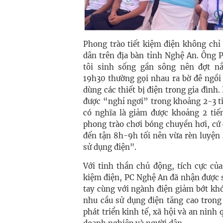
Phong trào tiết kiệm điện không chỉ
dân trên địa bàn tỉnh Nghệ An. Ông 
tôi sinh sống gần sông nên đợt n
19h30 thường gọi nhau ra bờ đê ngồi
dùng các thiết bị điện trong gia đình.
được “nghỉ ngơi” trong khoảng 2-3 t
có nghĩa là giảm được khoảng 2 tiế
phong trào chơi bóng chuyền hơi, cứ 
đến tận 8h-9h tối nên vừa rèn luyện 
sử dụng điện".
Với tinh thần chủ động, tích cực của
kiệm điện, PC Nghệ An đã nhận được 
tay cùng với ngành điện giảm bớt khó
nhu cầu sử dụng điện tăng cao tron
phát triển kinh tế, xã hội và an ninh