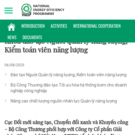
Sunday, 09/08/2026 | 18:17 GMT+7
HOẠT ĐỘNG
INTRODUCTION
ACTIVITIES
INTERNATIONAL COOPERATION
NEWS
DOCUMENTS
Khóa đào tạo Người quản lý năng lượng,
Kiểm toán viên năng lượng
06/08/2025
Đào tạo Người Quản lý năng lượng, Kiểm toán viên năng lượng
Bộ Công Thương đào tạo Tối ưu hóa hệ thống bơm cho doanh
nghiệp công nghiệp
Nâng cao chất lượng nguồn nhân lực Quản lý năng lượng
Cục Đổi mới sáng tạo, Chuyển đổi xanh và Khuyến công
- Bộ Công Thương phối hợp với Công ty Cổ phần Giải