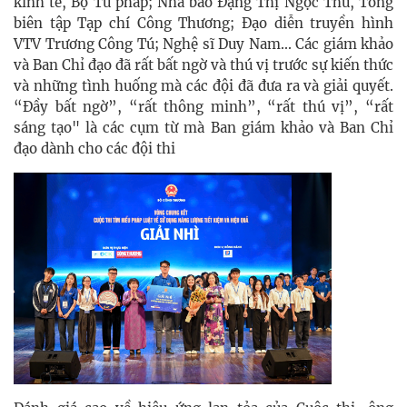
kinh tế, Bộ Tư pháp; Nhà báo Đặng Thị Ngọc Thu, Tổng
biên tập Tạp chí Công Thương; Đạo diễn truyền hình
VTV Trương Công Tú; Nghệ sĩ Duy Nam... Các giám khảo
và Ban Chỉ đạo đã rất bất ngờ và thú vị trước sự kiến thức
và những tình huống mà các đội đã đưa ra và giải quyết.
“Đầy bất ngờ”, “rất thông minh”, “rất thú vị”, “rất
sáng tạo" là các cụm từ mà Ban giám khảo và Ban Chỉ
đạo dành cho các đội thi