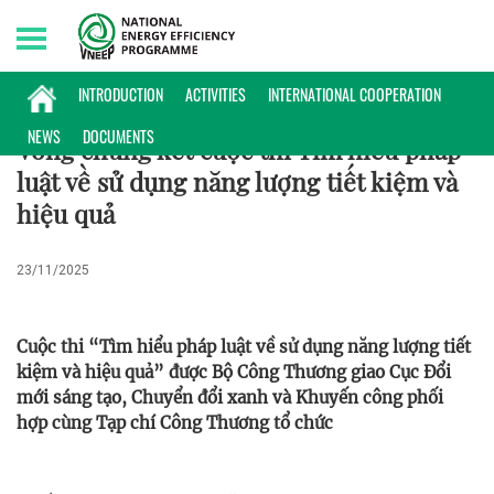
Saturday, 08/08/2026 | 16:08 GMT+7
HOẠT ĐỘNG
INTRODUCTION
ACTIVITIES
INTERNATIONAL COOPERATION
NEWS
DOCUMENTS
Vòng chung kết cuộc thi Tìm hiểu pháp
luật về sử dụng năng lượng tiết kiệm và
hiệu quả
23/11/2025
Cuộc thi “Tìm hiểu pháp luật về sử dụng năng lượng tiết
kiệm và hiệu quả” được Bộ Công Thương giao Cục Đổi
mới sáng tạo, Chuyển đổi xanh và Khuyến công phối
hợp cùng Tạp chí Công Thương tổ chức