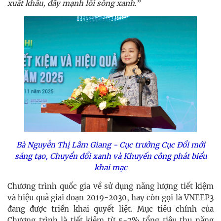
xuất khẩu, đẩy mạnh lối sống xanh
.”
Bà Nguyễn Thị Lâm Giang - Cục trưởng Cục Đổi mới
sáng tạo, Chuyển đổi xanh và Khuyến công phát biểu
khai mạc
Chương trình quốc gia về sử dụng năng lượng tiết kiệm
và hiệu quả giai đoạn 2019-2030, hay còn gọi là VNEEP3
đang được triển khai quyết liệt. Mục tiêu chính của
Chương trình là tiết kiệm từ 5-7% tổng tiêu thụ năng