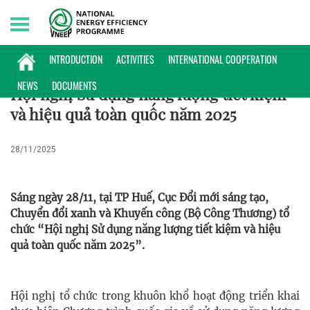
Monday, 10/08/2026 | 19:23 GMT+7
HOẠT ĐỘNG
INTRODUCTION
ACTIVITIES
INTERNATIONAL COOPERATION
NEWS
DOCUMENTS
Hội nghị Sử dụng năng lượng tiết kiệm
và hiệu quả toàn quốc năm 2025
28/11/2025
Sáng ngày 28/11, tại TP Huế, Cục Đổi mới sáng tạo,
Chuyển đổi xanh và Khuyến công (Bộ Công Thương) tổ
chức “Hội nghị Sử dụng năng lượng tiết kiệm và hiệu
quả toàn quốc năm 2025”.
Hội nghị tổ chức trong khuôn khổ hoạt động triển khai