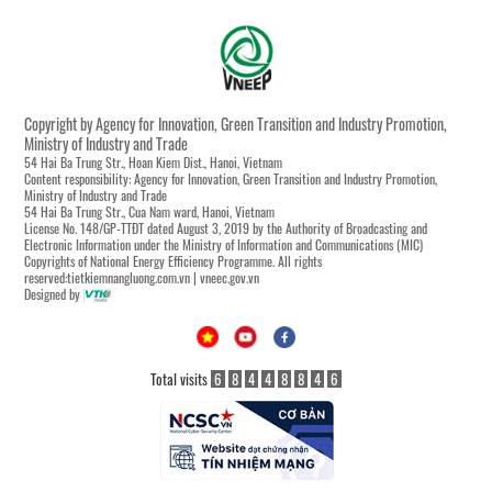
Copyright by Agency for Innovation, Green Transition and Industry Promotion,
Ministry of Industry and Trade
54 Hai Ba Trung Str., Hoan Kiem Dist., Hanoi, Vietnam
Content responsibility: Agency for Innovation, Green Transition and Industry Promotion,
Ministry of Industry and Trade
54 Hai Ba Trung Str., Cua Nam ward, Hanoi, Vietnam
License No. 148/GP-TTĐT dated August 3, 2019 by the Authority of Broadcasting and
Electronic Information under the Ministry of Information and Communications (MIC)
Copyrights of National Energy Efficiency Programme. All rights
reserved:tietkiemnangluong.com.vn | vneec.gov.vn
Designed by
Total visits
6
8
4
4
8
8
4
6