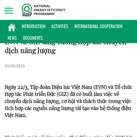
Friday, 07/08/2026 | 22:13 GMT+7
HỢP TÁC QUỐC TẾ
INTRODUCTION
ACTIVITIES
INTERNATIONAL COOPERATION
NEWS
DOCUMENTS
EVN và GIZ tăng cường hợp tác chuyển
dịch năng lượng
23/03/2023
Ngày 22/3, Tập đoàn Điện lực Việt Nam (EVN) và Tổ chức
Hợp tác Phát triển Đức (GIZ) đã có buổi làm việc về
chuyển dịch năng lượng, cơ hội và thách thức trong việc
tích hợp các nguồn năng lượng tái tạo vào hệ thống điện
Việt Nam.