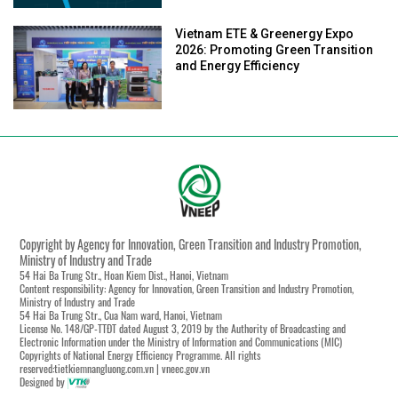
Vietnam ETE & Greenergy Expo
2026: Promoting Green Transition
and Energy Efficiency
Copyright by Agency for Innovation, Green Transition and Industry Promotion,
Ministry of Industry and Trade
54 Hai Ba Trung Str., Hoan Kiem Dist., Hanoi, Vietnam
Content responsibility: Agency for Innovation, Green Transition and Industry Promotion,
Ministry of Industry and Trade
54 Hai Ba Trung Str., Cua Nam ward, Hanoi, Vietnam
License No. 148/GP-TTĐT dated August 3, 2019 by the Authority of Broadcasting and
Electronic Information under the Ministry of Information and Communications (MIC)
Copyrights of National Energy Efficiency Programme. All rights
reserved:tietkiemnangluong.com.vn | vneec.gov.vn
Designed by