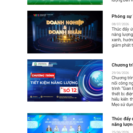
lượng bền v
Phóng sự 
08/07/2026
Thúc đẩy ứ
năng lượng
xanh, hướn
giảm phát 
Chương tr
29/06/2026
Chương trìn
nối công n
trình “Gia
thiết bị đi
hiểu kiến 
Mẹo sử dụn
Thúc đẩy 
năng lượn
25/06/2026