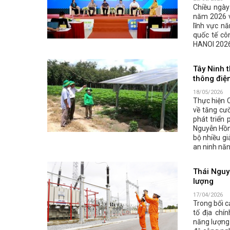
Chiều ngày
năm 2026 v
lĩnh vực n
quốc tế cô
HANOI 2026
Tây Ninh t
thông điệ
18/05/2026
Thực hiện 
về tăng cư
phát triển 
Nguyễn Hồn
bộ nhiều gi
an ninh năn
Thái Nguy
lượng
17/04/2026
Trong bối c
tố địa chí
năng lượng 