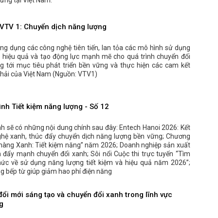
ững tại Việt Nam.
VTV 1: Chuyển dịch năng lượng
ng dụng các công nghệ tiên tiến, lan tỏa các mô hình sử dụng
 hiệu quả và tạo động lực mạnh mẽ cho quá trình chuyển đổi
g tới mục tiêu phát triển bền vững và thực hiện các cam kết
thải của Việt Nam (Nguồn: VTV1)
ình Tiết kiệm năng lượng - Số 12
h sẽ có những nội dung chính sau đây: Entech Hanoi 2026: Kết
ghệ xanh, thúc đẩy chuyển dịch năng lượng bền vững; Chương
n hàng Xanh: Tiết kiệm năng” năm 2026; Doanh nghiệp sản xuất
ện đẩy mạnh chuyển đổi xanh; Sôi nổi Cuộc thi trực tuyến “Tìm
thức về sử dụng năng lượng tiết kiệm và hiệu quả năm 2026”;
g bếp từ giúp giảm hao phí điện năng
đổi mới sáng tạo và chuyển đổi xanh trong lĩnh vực
g