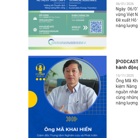
06/01/2026
Ngày 06/01
vững Việt 
Đề xuất Hỗ 
năng lượng 
[PODCAST:
hành động
15/11/2025
Ông Mã Kha
kiệm Năng 
nguồn nhân 
cùng những
năng lượng 