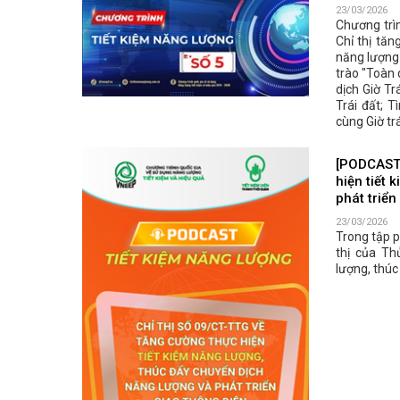
23/03/2026
Chương trì
Chỉ thị tăn
năng lượng 
trào "Toàn 
dịch Giờ T
Trái đất; 
cùng Giờ trá
[PODCAST 
hiện tiết 
phát triển
23/03/2026
Trong tập p
thị của Th
lượng, thúc