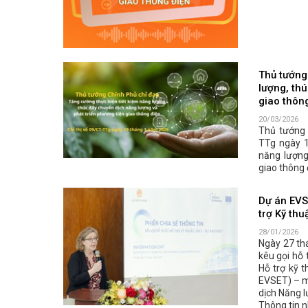
Thủ tướng 
lượng, thú
giao thôn
20/03/2026
Thủ tướng 
TTg ngày 1
năng lượng
giao thông 
Dự án EVS
trợ Kỹ thu
28/01/2026
Ngày 27 thá
kêu gọi hỗ 
Hỗ trợ kỹ 
EVSET) – m
dịch Năng l
Thông tin n