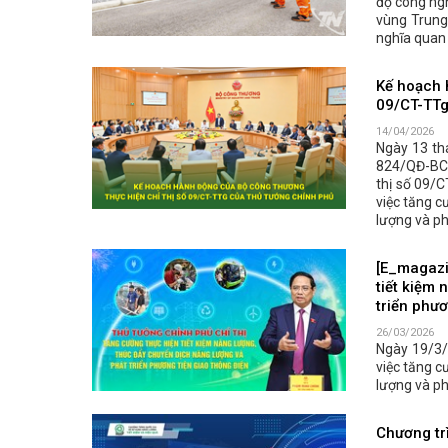
độ công ngh
vùng Trung 
nghĩa quan t
Kế hoạch 
09/CT-TTg
14/04/2026
Ngày 13 th
824/QĐ-BCT
thị số 09/
việc tăng c
lượng và ph
[E_magazi
tiết kiệm 
triển phươ
26/03/2026
Ngày 19/3/
việc tăng c
lượng và ph
Chương trì