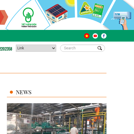
2202358
NEWS