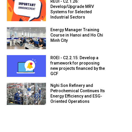
REOI - C2.1.26:
Develop/Upgrade MRV
Systems for Selected
Industrial Sectors
Energy Manager Training
Course in Hanoi and Ho Chi
Minh City
ROEI - C2.2.15: Develop a
framework for proposing
new projects financed by the
GCF
Nghi Son Refinery and
Petrochemical Continues Its
Energy Efficiency and ESG-
Oriented Operations