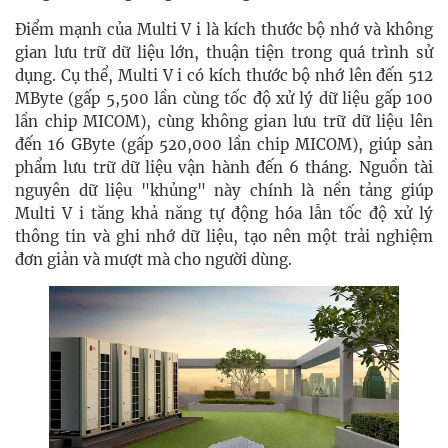
Điểm mạnh của Multi V i là kích thước bộ nhớ và không
gian lưu trữ dữ liệu lớn, thuận tiện trong quá trình sử
dụng. Cụ thể, Multi V i có kích thước bộ nhớ lên đến 512
MByte (gấp 5,500 lần cùng tốc độ xử lý dữ liệu gấp 100
lần chip MICOM), cùng không gian lưu trữ dữ liệu lên
đến 16 GByte (gấp 520,000 lần chip MICOM), giúp sản
phẩm lưu trữ dữ liệu vận hành đến 6 tháng. Nguồn tài
nguyên dữ liệu "khủng" này chính là nền tảng giúp
Multi V i tăng khả năng tự động hóa lẫn tốc độ xử lý
thông tin và ghi nhớ dữ liệu, tạo nên một trải nghiệm
đơn giản và mượt mà cho người dùng.