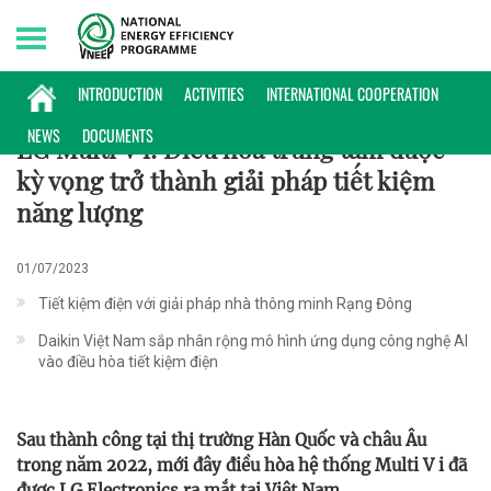
Saturday, 08/08/2026 | 18:59 GMT+7
KHOA HỌC CÔNG NGHỆ
INTRODUCTION
ACTIVITIES
INTERNATIONAL COOPERATION
NEWS
DOCUMENTS
LG Multi V i: Điều hòa trung tâm được
kỳ vọng trở thành giải pháp tiết kiệm
năng lượng
01/07/2023
Tiết kiệm điện với giải pháp nhà thông minh Rạng Đông
Daikin Việt Nam sắp nhân rộng mô hình ứng dụng công nghệ AI
vào điều hòa tiết kiệm điện
Sau thành công tại thị trường Hàn Quốc và châu Âu
trong năm 2022, mới đây điều hòa hệ thống Multi V i đã
được LG Electronics ra mắt tại Việt Nam.