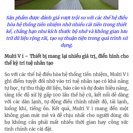
Sản phẩm được đánh giá vượt trội so với các thế hệ điều
hòa hệ thống tiền nhiệm nhờ nhiều cải tiến trong thiết
kế, chẳng hạn như kích thước bộ nhớ và không gian lưu
trữ dữ liệu rộng rãi, tạo sự thuận tiện trong quá trình sử
dụng.
Multi V i – Thiết bị mang lại nhiều giá trị, điển hình cho
thế kỷ trí tuệ nhân tạo
So với các thế hệ điều hòa hệ thống tiền nhiệm, Multi V i
ghi điểm tuyệt đối nhờ vào trí tuệ nhân tạo có khả năng
tự học, tự thu thập dữ liệu, báo cáo và dự đoán hiệu năng,
tăng tốc độ xử lý gấp 100 lần thế hệ cũ, kết nối dễ dàng
với các dàn lạnh, tự động điều chỉnh nhiệt độ, tải lạnh,
luồng khí, tiếng ồn. Kết quả, Multi V i mang đến một
không gian mát mẻ và dễ chịu nhất cho người dùng dù
họ không cần phải mất nhiều thời gian hay công sức
tinh chỉnh các cài đặt.