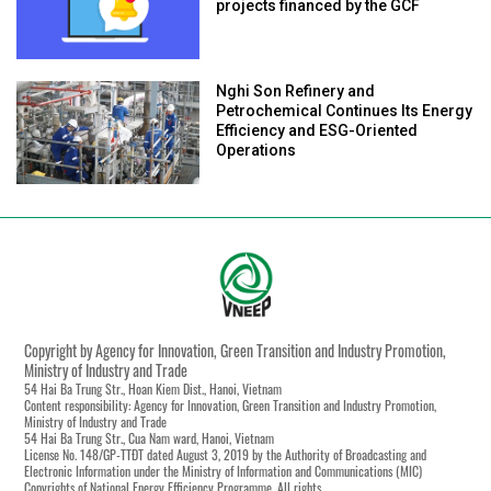
projects financed by the GCF
Nghi Son Refinery and
Petrochemical Continues Its Energy
Efficiency and ESG-Oriented
Operations
Copyright by Agency for Innovation, Green Transition and Industry Promotion,
Ministry of Industry and Trade
54 Hai Ba Trung Str., Hoan Kiem Dist., Hanoi, Vietnam
Content responsibility: Agency for Innovation, Green Transition and Industry Promotion,
Ministry of Industry and Trade
54 Hai Ba Trung Str., Cua Nam ward, Hanoi, Vietnam
License No. 148/GP-TTĐT dated August 3, 2019 by the Authority of Broadcasting and
Electronic Information under the Ministry of Information and Communications (MIC)
Copyrights of National Energy Efficiency Programme. All rights