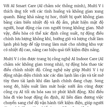
Với AI Smart Care (AI chăm sóc thông minh), Multi V i
thích ứng tốt với các tình huống và không gian xung
quanh. Bằng khả năng tự hoc, thiết bị quét không gian
bằng cảm biến nhiệt độ và độ ẩm, phát hiện mật độ
người, hoạt động của con người trong không gian. Nhờ
vậy, điều hòa có thể xác định công suất, tự động điều
chỉnh lưu lượng không khí, hướng gió và lượng chất làm
lạnh phù hợp để tập trung làm mát cho những khu vực
có nhiệt độ cao, nâng cao hiệu quả tiết kiệm điện năng.
Multi V i còn được trang bị công nghệ AI Indoor Care (AI
chăm sóc không gian trong nhà), tự động hóa thao tác
điều chỉnh nhiệt độ. Công nghệ này giúp Multi V i tự
động nhận diện chính xác các dàn lạnh lân cận và tắt mở
tùy theo tải lạnh khi dàn lạnh chính đang chạy. Song
song đó, hiệu suất làm mát hoặc sưởi ấm cũng được
công cụ AI tối ưu hóa sau 10 phút khởi động. Khi điều
hòa đi vào hoạt động ổn định, AI liền đảm đương việc
chuyển sang chế độ vận hành tiết kiệm điện, giúp người