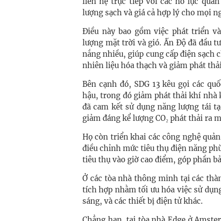
liên hệ trực tiếp với các nỗ lực qu
lượng sạch và giá cả hợp lý cho mọi n
Điều này bao gồm việc phát triển và
lượng mặt trời và gió. Ấn Độ đã đầu tư
nắng nhiều, giúp cung cấp điện sạch c
nhiên liệu hóa thạch và giảm phát thải
Bên cạnh đó, SDG 13 kêu gọi các quố
hậu, trong đó giảm phát thải khí nhà 
đã cam kết sử dụng năng lượng tái t
giảm đáng kể lượng CO₂ phát thải ra m
Họ còn triển khai các công nghệ quản
điều chỉnh mức tiêu thụ điện năng phù
tiêu thụ vào giờ cao điểm, góp phần bả
Ở các tòa nhà thông minh tại các thà
tích hợp nhằm tối ưu hóa việc sử dụn
sáng, và các thiết bị điện tử khác.
Chẳng hạn, tại tòa nhà Edge ở Amste