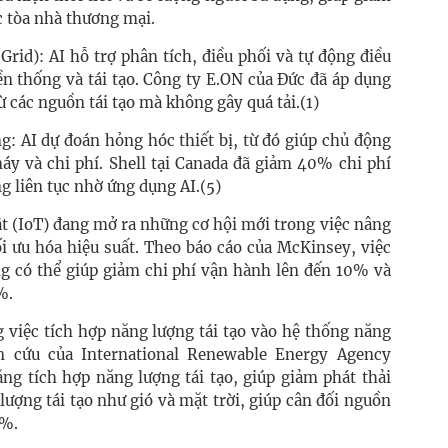
 tòa nhà thương mại​.
rid): AI hỗ trợ phân tích, điều phối và tự động điều
n thống và tái tạo. Công ty E.ON của Đức đã áp dụng
 các nguồn tái tạo mà không gây quá tải​.(1)
ng: AI dự đoán hỏng hóc thiết bị, từ đó giúp chủ động
máy và chi phí. Shell tại Canada đã giảm 40% chi phí
g liên tục nhờ ứng dụng AI.(5)
vật (IoT) đang mở ra những cơ hội mới trong việc nâng
ối ưu hóa hiệu suất. Theo báo cáo của McKinsey, việc
ng có thể giúp giảm chi phí vận hành lên đến 10% và
%.
g việc tích hợp năng lượng tái tạo vào hệ thống năng
n cứu của International Renewable Energy Agency
ng tích hợp năng lượng tái tạo, giúp giảm phát thải
lượng tái tạo như gió và mặt trời, giúp cân đối nguồn
0%.