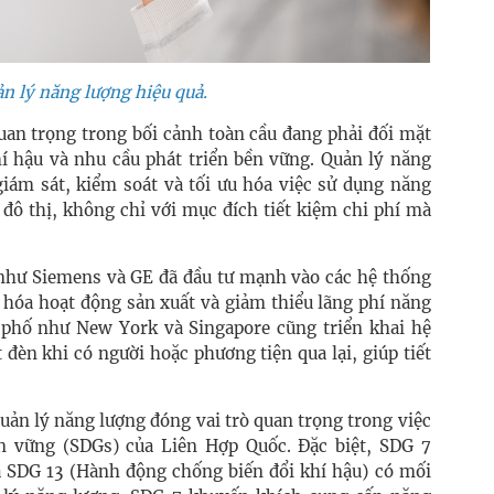
ản lý năng lượng hiệu quả.
uan trọng trong bối cảnh toàn cầu đang phải đối mặt
hí hậu và nhu cầu phát triển bền vững. Quản lý năng
ám sát, kiểm soát và tối ưu hóa việc sử dụng năng
 đô thị, không chỉ với mục đích tiết kiệm chi phí mà
 như Siemens và GE đã đầu tư mạnh vào các hệ thống
u hóa hoạt động sản xuất và giảm thiểu lãng phí năng
 phố như New York và Singapore cũng triển khai hệ
đèn khi có người hoặc phương tiện qua lại, giúp tiết
uản lý năng lượng đóng vai trò quan trọng trong việc
ền vững (SDGs) của Liên Hợp Quốc. Đặc biệt, SDG 7
và SDG 13 (Hành động chống biến đổi khí hậu) có mối