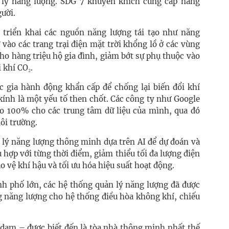
ản lý năng lượng. SDG 7 khuyến khích cung cấp năng
gười.
 triển khai các nguồn năng lượng tái tạo như năng
 vào các trang trại điện mặt trời khổng lồ ở các vùng
ho hàng triệu hộ gia đình, giảm bớt sự phụ thuộc vào
 khí CO₂.
c gia hành động khẩn cấp để chống lại biến đổi khí
kính là một yếu tố then chốt. Các công ty như Google
ạo 100% cho các trung tâm dữ liệu của mình, qua đó
ôi trường.
 lý năng lượng thông minh dựa trên AI để dự đoán và
 hợp với từng thời điểm, giảm thiểu tối đa lượng điện
o vệ khí hậu và tối ưu hóa hiệu suất hoạt động.
nh phố lớn, các hệ thống quản lý năng lượng đã được
g năng lượng cho hệ thống điều hòa không khí, chiếu
rdam – được biết đến là tòa nhà thông minh nhất thế