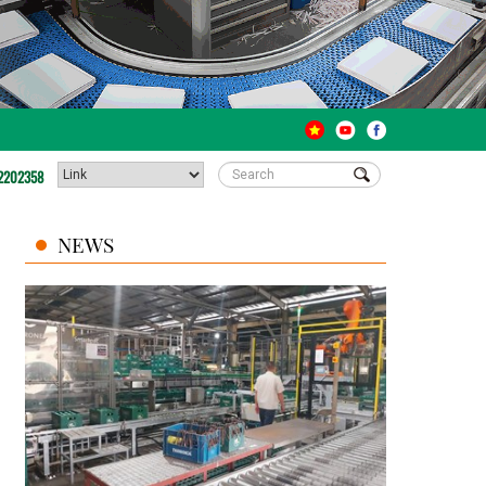
2202358
NEWS