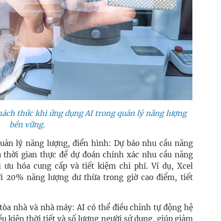
hách thức khi ứng dụng AI trong quản lý năng lượng
bền vững.
quản lý năng lượng, điển hình: Dự báo nhu cầu năng
và thời gian thực để dự đoán chính xác nhu cầu năng
i ưu hóa cung cấp và tiết kiệm chi phí. Ví dụ, Xcel
ới 20% năng lượng dư thừa trong giờ cao điểm, tiết
 tòa nhà và nhà máy: AI có thể điều chỉnh tự động hệ
u kiện thời tiết và số lượng người sử dụng, giúp giảm