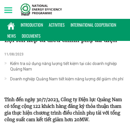
Sunday, 09/08/2026 | 13:28 GMT+7
KINH NGHIỆM TRIỂN KHAI
INTRODUCTION
ACTIVITIES
INTERNATIONAL COOPERATION
NEWS
DOCUMENTS
Lợi ích kép từ điều chỉnh phụ tải điện
11/08/2023
Kiểm tra sử dụng năng lượng tiết kiệm tại các doanh nghiệp
Quảng Nam
Doanh nghiệp Quảng Nam tiết kiệm năng lượng để giảm chi phí
Tính đến ngày 30/7/2023, Công ty Điện lực Quảng Nam
có tổng cộng 122 khách hàng đăng ký thỏa thuận tham
gia thực hiện chương trình điều chỉnh phụ tải với tổng
công suất cam kết tiết giảm hơn 20MW.