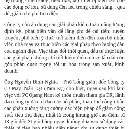
hệ thống chiếu sáng, điều hòa, lắp thiết bị biến tần cho
các động cơ lớn, sử dụng đèn led trong chiếu sáng... qua
đó, giảm chi phí tiền điện.
Công ty còn áp dụng các giải pháp kiểm toán năng lượng
định kỳ, phát hiện vấn đề lãng phí để cải tiến; tuyên
truyền, phổ biến ý thức tiết kiệm điện đến toàn bộ nhân
viên nhà máy và thực hiện các giải pháp theo hướng dẫn
của ngành điện. Việc thay đổi thói quen, đầu tư thực hiện
các giải pháp không chỉ tiết kiệm điện mà về lâu dài còn
góp phần quan trọng tối ưu hóa trong sản xuất, kinh
doanh.
Ông Nguyễn Đình Nghĩa - Phó Tổng giám đốc Công ty
CP May Tuấn Đạt (Tam Kỳ) cho biết, ngay sau khi làm
việc với PC Quảng Nam ký thỏa thuận tham gia DR, lãnh
đạo công ty đã chỉ đạo các bộ phận, toàn thể công nhân
các phân xưởng tăng cường các biện pháp để giảm công
suất tiêu thụ điện, nhất là trong khung giờ cao điểm từ
18 giờ đến 21 giờ hằng ngày; không đưa vào sử dụng các
thiết bị tiêu hao nhiều điện năng; chỉ sử dụng thiết bị