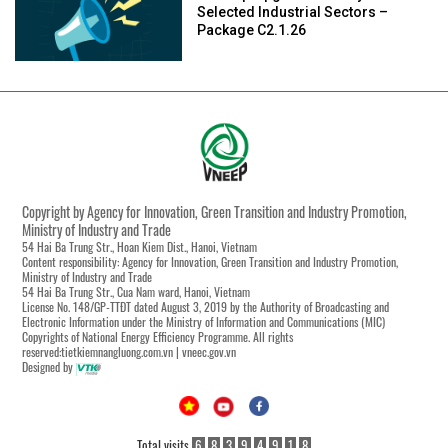
Selected Industrial Sectors –
Package C2.1.26
Copyright by Agency for Innovation, Green Transition and Industry Promotion,
Ministry of Industry and Trade
54 Hai Ba Trung Str., Hoan Kiem Dist., Hanoi, Vietnam
Content responsibility: Agency for Innovation, Green Transition and Industry Promotion,
Ministry of Industry and Trade
54 Hai Ba Trung Str., Cua Nam ward, Hanoi, Vietnam
License No. 148/GP-TTĐT dated August 3, 2019 by the Authority of Broadcasting and
Electronic Information under the Ministry of Information and Communications (MIC)
Copyrights of National Energy Efficiency Programme. All rights
reserved:tietkiemnangluong.com.vn | vneec.gov.vn
Designed by
Total visits
6
8
3
9
4
9
1
8