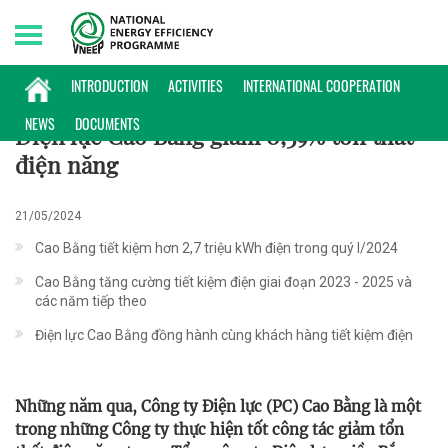
Friday, 07/08/2026 | 15:13 GMT+7
KINH NGHIỆM TRIỂN KHAI
INTRODUCTION
ACTIVITIES
INTERNATIONAL COOPERATION
NEWS
DOCUMENTS
Điện lực Cao Bằng giảm 0,39% tổn thất
điện năng
21/05/2024
Cao Bằng tiết kiệm hơn 2,7 triệu kWh điện trong quý I/2024
Cao Bằng tăng cường tiết kiệm điện giai đoạn 2023 - 2025 và
các năm tiếp theo
Điện lực Cao Bằng đồng hành cùng khách hàng tiết kiệm điện
Những năm qua, Công ty Điện lực (PC) Cao Bằng là một
trong những Công ty thực hiện tốt công tác giảm tổn