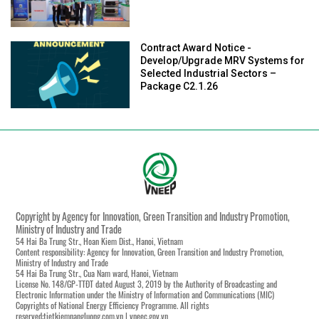
Contract Award Notice -
Develop/Upgrade MRV Systems for
Selected Industrial Sectors –
Package C2.1.26
Copyright by Agency for Innovation, Green Transition and Industry Promotion,
Ministry of Industry and Trade
54 Hai Ba Trung Str., Hoan Kiem Dist., Hanoi, Vietnam
Content responsibility: Agency for Innovation, Green Transition and Industry Promotion,
Ministry of Industry and Trade
54 Hai Ba Trung Str., Cua Nam ward, Hanoi, Vietnam
License No. 148/GP-TTĐT dated August 3, 2019 by the Authority of Broadcasting and
Electronic Information under the Ministry of Information and Communications (MIC)
Copyrights of National Energy Efficiency Programme. All rights
reserved:tietkiemnangluong.com.vn | vneec.gov.vn