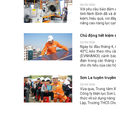
06/05/2026
Với yêu cầu bảo đảm a
tỉnh Ninh Bình đã và đ
kiệm, hiệu quả, coi đ
nâng cao năng lực cạn
Chủ động tiết kiệm 
02/05/2026
Ngay từ đầu tháng 4, 
40°C, kéo theo nhu cầ
(EVNHANOI) cảnh báo,
điện trong các tháng
cho chi tiêu của các hộ
Sơn La tuyên truyền
02/04/2026
Vừa qua, Trung tâm Xú
Công ty Điện lực Sơn L
thức về sử dụng năng 
Lập, Trường THCS Chu