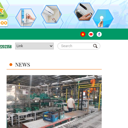
2202358
NEWS