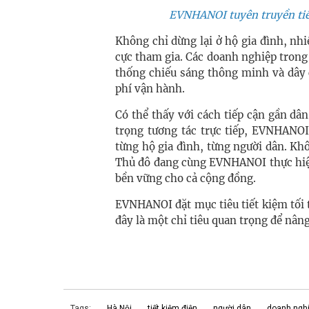
EVNHANOI tuyên truyền tiế
Không chỉ dừng lại ở hộ gia đình, nh
cực tham gia. Các doanh nghiệp trong 
thống chiếu sáng thông minh và dây c
phí vận hành.
Có thể thấy với cách tiếp cận gần dân
trọng tương tác trực tiếp, EVNHANOI
từng hộ gia đình, từng người dân. Kh
Thủ đô đang cùng EVNHANOI thực hiện
bền vững cho cả cộng đồng.
EVNHANOI đặt mục tiêu tiết kiệm tối
đây là một chỉ tiêu quan trọng để nân
Tags:
Hà Nội
tiết kiệm điện
người dân
doanh ngh