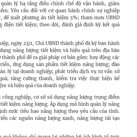
 quản lý hạ tầng điều chỉnh chế độ vận hành, giảm
iểm. Yêu cầu đối với cơ quan hành chính sự nghiệp
ớc, đề xuất phương án tiết kiệm 5%; tham mưu UBND
 điện tiết kiệm; theo dõi, đánh giá định kỳ kết quả
hiệp, ngày 23/1, Chủ UBND thành phố đã ký ban hành
dụng năng lượng tiết kiệm và hiệu quả trên địa bàn
thành phố đề ra giải pháp cơ bản gồm: huy động các
 triển, ứng dụng sản phẩm tiết kiệm năng lượng; đào
ản lý tại doanh nghiệp; phát triển dịch vụ tư vấn sử
quả; tăng cường thanh, kiểm tra việc thực hiện kế
iệm và hiệu quả của doanh nghiệp.
t công nghiệp, cơ sở sử dụng năng lượng trọng điểm
 tiết kiệm năng lượng. Áp dụng mô hình quản lý năng
định mức tiêu hao năng lượng theo yêu cầu của tỉnh.
riển các nguồn năng lượng xanh, năng lượng tái tạo
u quả không chỉ mang lại những lợi ích kinh tế trực