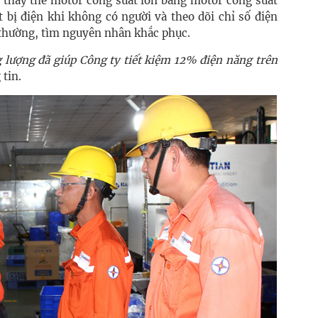
, thay thế motor công suất lớn bằng motor công suất
t bị điện khi không có người và theo dõi chỉ số điện
 thường, tìm nguyên nhân khắc phục.
g lượng đã giúp Công ty tiết kiệm 12% điện năng trên
 tin.