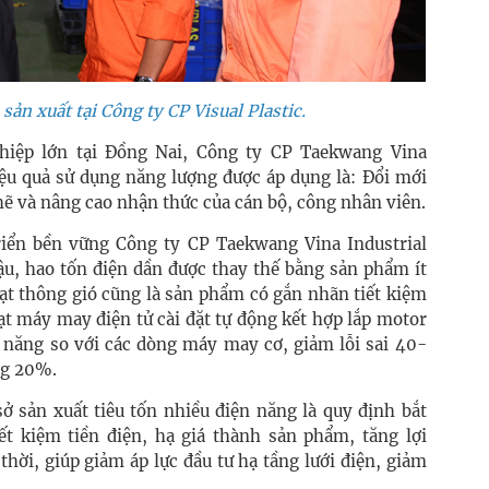
sản xuất tại Công ty CP Visual Plastic.
iệp lớn tại Đồng Nai, Công ty CP Taekwang Vina
ệu quả sử dụng năng lượng được áp dụng là: Đổi mới
hẽ và nâng cao nhận thức của cán bộ, công nhân viên.
iển bền vững Công ty CP Taekwang Vina Industrial
 hậu, hao tốn điện dần được thay thế bằng sản phẩm ít
ạt thông gió cũng là sản phẩm có gắn nhãn tiết kiệm
oạt máy may điện tử cài đặt tự động kết hợp lắp motor
n năng so với các dòng máy may cơ, giảm lỗi sai 40-
ng 20%.
sở sản xuất tiêu tốn nhiều điện năng là quy định bắt
ết kiệm tiền điện, hạ giá thành sản phẩm, tăng lợi
hời, giúp giảm áp lực đầu tư hạ tầng lưới điện, giảm