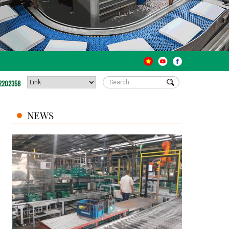
2202358
NEWS