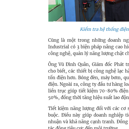
Kiểm tra hệ thống điện 
Cũng là một trong những doanh ngh
Industrial có 3 biện pháp nâng cao hi
công nghệ, quản lý năng lượng chặt c
Ông Vũ Đình Quân, Giám đốc Phát tr
cho biết, các thiết bị công nghệ lạc
tốn điện hơn. Bóng đèn, máy bơm, qu
điện. Ngoài ra, công ty đầu tư hàng l
liền trục giúp tiết kiệm 70-80% điệ
50%, đồng thời tăng hiệu suất lao độ
Tiết kiệm năng lượng đối với các cơ 
buộc. Điều này giúp doanh nghiệp ti
nhuận và khả năng cạnh tranh. Đồng t
tác động tiêu cực đến môi trường.