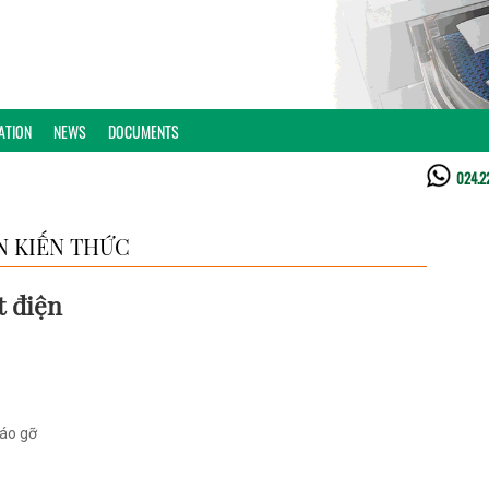
ATION
NEWS
DOCUMENTS
024.2
N KIẾN THỨC
t điện
háo gỡ