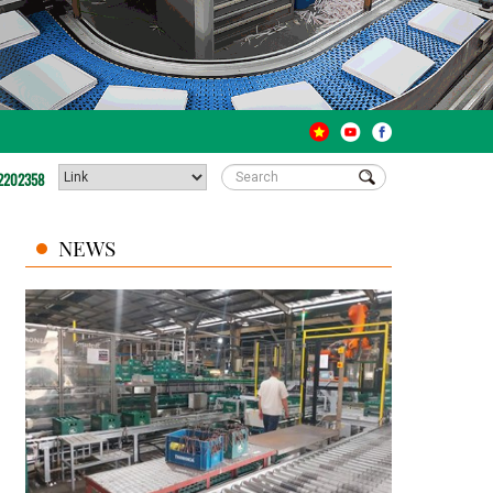
2202358
NEWS