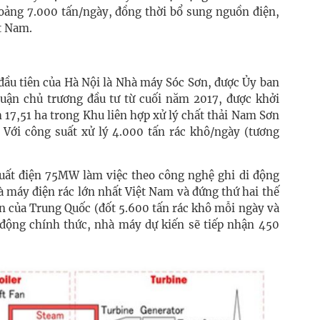
oảng 7.000 tấn/ngày, đồng thời bổ sung nguồn điện,
t Nam.
đầu tiên của Hà Nội là Nhà máy Sóc Sơn, được Ủy ban
ận chủ trương đầu tư từ cuối năm 2017, được khởi
 17,51 ha trong Khu liên hợp xử lý chất thải Nam Sơn
. Với công suất xử lý 4.000 tấn rác khô/ngày (tương
uất điện 75MW làm việc theo công nghệ ghi di động
à máy điện rác lớn nhất Việt Nam và đứng thứ hai thế
n của Trung Quốc (đốt 5.600 tấn rác khô mỗi ngày và
 động chính thức, nhà máy dự kiến sẽ tiếp nhận 450