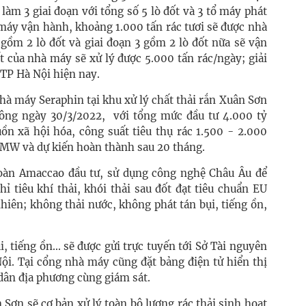
làm 3 giai đoạn với tổng số 5 lò đốt và 3 tổ máy phát
tổ máy vận hành, khoảng 1.000 tấn rác tươi sẽ được nhà
gồm 2 lò đốt và giai đoạn 3 gồm 2 lò đốt nữa sẽ vận
 của nhà máy sẽ xử lý được 5.000 tấn rác/ngày; giải
 TP Hà Nội hiện nay.
nhà máy Seraphin tại khu xử lý chất thải rắn Xuân Sơn
công ngày 30/3/2022, với tổng mức đầu tư 4.000 tỷ
n xã hội hóa, công suất tiêu thụ rác 1.500 - 2.000
 MW và dự kiến hoàn thành sau 20 tháng.
oàn Amaccao đầu tư, sử dụng công nghệ Châu Âu để
hỉ tiêu khí thải, khói thải sau đốt đạt tiêu chuẩn EU
nhiên; không thải nước, không phát tán bụi, tiếng ồn,
i, tiếng ồn... sẽ được gửi trực tuyến tới Sở Tài nguyên
i. Tại cổng nhà máy cũng đặt bảng điện tử hiển thị
dân địa phương cùng giám sát.
Sơn sẽ cơ bản xử lý toàn bộ lượng rác thải sinh hoạt