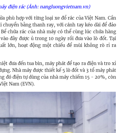
máy điện rác (Ảnh: nangluongvietnam.vn)
ửa phù hợp với từng loại xe đổ rác của Việt Nam. Cần
di chuyển bằng thanh ray, với cánh tay kéo dài để đảo
t. Bể chứa rác của nhà máy có thể cùng lúc chứa hàng
vào đây được ủ trong 10 ngày rồi đưa vào lò đốt. Tại
suất lớn, hoạt động một chiếu để mùi không rò rỉ ra
hiệt đưa đến tua bin, máy phát để tạo ra điện và tro xỉ
dựng. Nhà máy được thiết kế 5 lò đốt và 3 tổ máy phát
ong đó điện tự dùng của nhà máy chiếm 15 - 20%, còn
 Việt Nam (EVN).