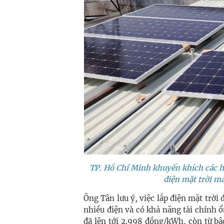
TP. Hồ Chí Minh khuyến khích các h
điện mặt trời má
Ông Tân lưu ý, việc lắp điện mặt trời 
nhiều điện và có khả năng tài chính ổ
đã lên tới 2.998 đồng/kWh, còn từ bậ