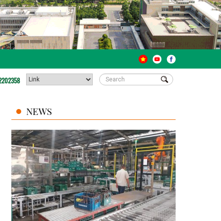
2202358
NEWS