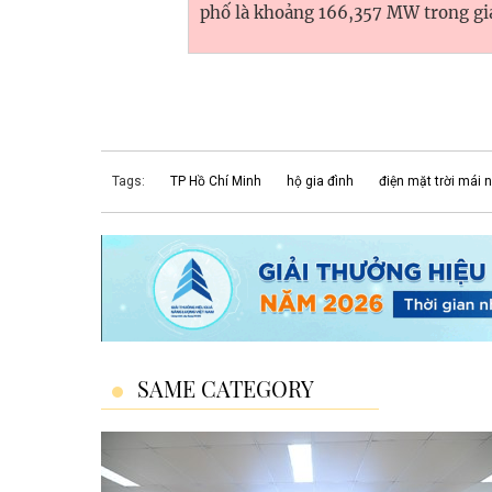
phố là khoảng 166,357 MW trong gi
Tags:
TP Hồ Chí Minh
hộ gia đình
điện mặt trời mái 
SAME CATEGORY