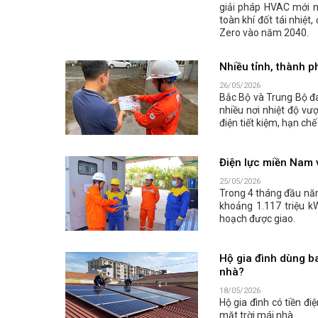
giải pháp HVAC mới n
toàn khí đốt tái nhiệ
Zero vào năm 2040.
Nhiều tỉnh, thành p
26/05/2026
Bắc Bộ và Trung Bộ đ
nhiều nơi nhiệt độ v
điện tiết kiệm, hạn ch
Điện lực miền Nam v
25/05/2026
Trong 4 tháng đầu năm
khoảng 1.117 triệu k
hoạch được giao.
Hộ gia đình dùng ba
nhà?
18/05/2026
Hộ gia đình có tiền đi
mặt trời mái nhà.