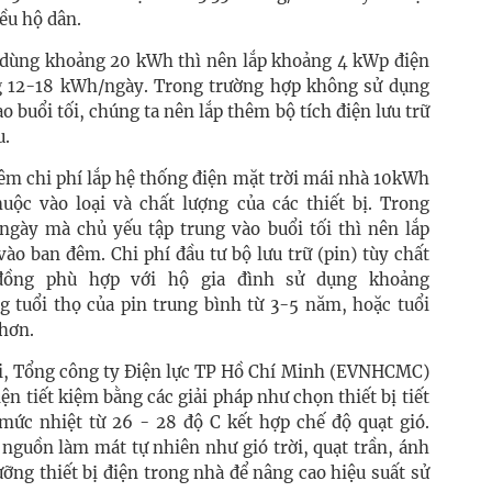
iều hộ dân.
 dùng khoảng 20 kWh thì nên lắp khoảng 4 kWp điện
ng 12-18 kWh/ngày. Trong trường hợp không sử dụng
 buổi tối, chúng ta nên lắp thêm bộ tích điện lưu trữ
u.
êm chi phí lắp hệ thống điện mặt trời mái nhà 10kWh
uộc vào loại và chất lượng của các thiết bị. Trong
gày mà chủ yếu tập trung vào buổi tối thì nên lắp
vào ban đêm. Chi phí đầu tư bộ lưu trữ (pin) tùy chất
 đồng phù hợp với hộ gia đình sử dụng khoảng
 tuổi thọ của pin trung bình từ 3-5 năm, hoặc tuổi
 hơn.
ời, Tổng công ty Điện lực TP Hồ Chí Minh (EVNHCMC)
n tiết kiệm bằng các giải pháp như chọn thiết bị tiết
 mức nhiệt từ 26 - 28 độ C kết hợp chế độ quạt gió.
 nguồn làm mát tự nhiên như gió trời, quạt trần, ánh
ỡng thiết bị điện trong nhà để nâng cao hiệu suất sử