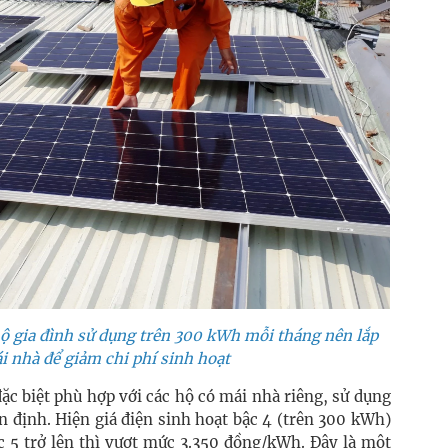
ộ gia đình sử dụng trên 300 kWh mỗi tháng nên lắp
i nhà để giảm chi phí sinh hoạt
đặc biệt phù hợp với các hộ có mái nhà riêng, sử dụng
n định. Hiện giá điện sinh hoạt bậc 4 (trên 300 kWh)
c 5 trở lên thì vượt mức 3.350 đồng/kWh. Đây là một