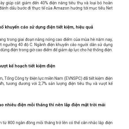
ày giúp cắt giảm đến 40% điện năng tiêu thụ và loại bỏ hoàn
t, đánh dấu bước đi thực tế của Amazon hướng tới mục tiêu Net
hố khuyến cáo sử dụng điện tiết kiệm, hiệu quả
ang trong giai đoạn nắng nóng cao điểm của mùa hè năm nay,
ượt ngưỡng 40 độ C. Ngành điện khuyến cáo người dân sử dụng
ế dùng điện trong giờ cao điểm để giảm áp lực cho hệ thống điện.
ượt kế hoạch tiết kiệm điện
, Tổng Công ty Điện lực miền Nam (EVNSPC) đã tiết kiệm điện
Wh, tương đương với 2,7% sản lượng điện tiêu thụ và vượt kế
o nhiêu điện mỗi tháng thì nên lắp điện mặt trời mái
ện từ 800 ngàn đồng mỗi tháng trở lên có thể cân nhắc lắp điện