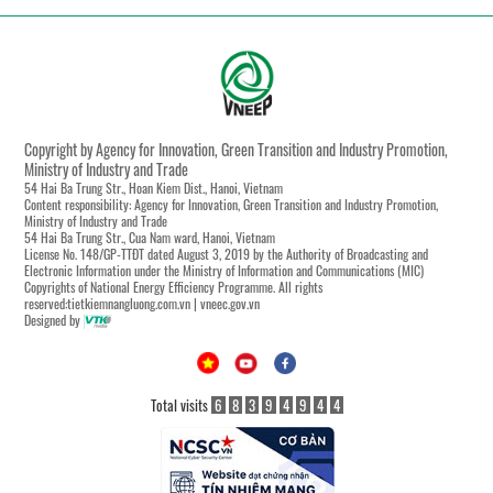
Copyright by Agency for Innovation, Green Transition and Industry Promotion,
Ministry of Industry and Trade
54 Hai Ba Trung Str., Hoan Kiem Dist., Hanoi, Vietnam
Content responsibility: Agency for Innovation, Green Transition and Industry Promotion,
Ministry of Industry and Trade
54 Hai Ba Trung Str., Cua Nam ward, Hanoi, Vietnam
License No. 148/GP-TTĐT dated August 3, 2019 by the Authority of Broadcasting and
Electronic Information under the Ministry of Information and Communications (MIC)
Copyrights of National Energy Efficiency Programme. All rights
reserved:tietkiemnangluong.com.vn | vneec.gov.vn
Designed by
Total visits
6
8
3
9
4
9
4
4