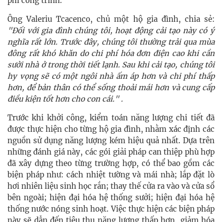
phí công trình.
Ông Valeriu Tcacenco, chủ một hộ gia đình, chia sẻ:
"Đối với gia đình chúng tôi, hoạt động cải tạo này có ý
nghĩa rất lớn. Trước đây, chúng tôi thường trải qua mùa
đông rất khó khăn do chi phí hóa đơn điện cao khi cần
sưởi nhà ở trong thời tiết lạnh. Sau khi cải tạo, chúng tôi
hy vọng sẽ có một ngôi nhà ấm áp hơn và chi phí thấp
hơn, để bản thân có thể sống thoải mái hơn và cung cấp
điều kiện tốt hơn cho con cái." .
Trước khi khởi công, kiểm toán năng lượng chi tiết đã
được thực hiện cho từng hộ gia đình, nhằm xác định các
nguồn sử dụng năng lượng kém hiệu quả nhất. Dựa trên
những đánh giá này, các gói giải pháp can thiệp phù hợp
đã xây dựng theo từng trường hợp, có thể bao gồm các
biện pháp như: cách nhiệt tường và mái nhà; lắp đặt lò
hơi nhiên liệu sinh học rắn; thay thế cửa ra vào và cửa sổ
bên ngoài; hiện đại hóa hệ thống sưởi; hiện đại hóa hệ
thống nước nóng sinh hoạt. Việc thực hiện các biện pháp
này sẽ dẫn đến tiêu thụ năng lượng thấp hơn, giảm hóa