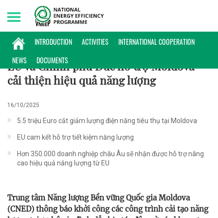
Saturday, 08/08/2026 | 21:08 GMT+7
PHỔ BIẾN KIẾN THỨC
INTRODUCTION
ACTIVITIES
INTERNATIONAL COOPERATION
NEWS
DOCUMENTS
EU và Chính phủ Đức hỗ trợ Moldova
cải thiện hiệu quả năng lượng
16/10/2025
5.5 triệu Euro cắt giảm lượng điện năng tiêu thụ tại Moldova
EU cam kết hỗ trợ tiết kiệm năng lượng
Hơn 350.000 doanh nghiệp châu Âu sẽ nhận được hỗ trợ nâng
cao hiệu quả năng lượng từ EU
Trung tâm Năng lượng Bền vững Quốc gia Moldova
(CNED) thông báo khởi công các công trình cải tạo năng