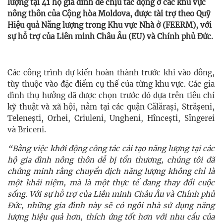
lượng tại 41 hộ gia đình dễ chịu tác động ở các khu vực
nông thôn của Cộng hòa Moldova, được tài trợ theo Quỹ
Hiệu quả Năng lượng trong Khu vực Nhà ở (FEERM), với
sự hỗ trợ của Liên minh Châu Âu (EU) và Chính phủ Đức.
Các công trình dự kiến hoàn thành trước khi vào đông,
tùy thuộc vào đặc điểm cụ thể của từng khu vực. Các gia
đình thụ hưởng đã được chọn trước đó dựa trên tiêu chí
kỹ thuật và xã hội, nằm tại các quận Călărași, Strășeni,
Telenești, Orhei, Criuleni, Ungheni, Hîncești, Sîngerei
và Briceni.
“Bằng việc khởi động công tác cải tạo năng lượng tại các
hộ gia đình nông thôn dễ bị tổn thương, chúng tôi đã
chứng minh rằng chuyển dịch năng lượng không chỉ là
một khái niệm, mà là một thực tế đang thay đổi cuộc
sống. Với sự hỗ trợ của Liên minh Châu Âu và Chính phủ
Đức, những gia đình này sẽ có ngôi nhà sử dụng năng
lượng hiệu quả hơn, thích ứng tốt hơn với nhu cầu của