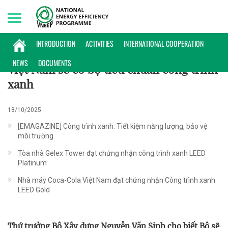
Friday, 07/08/2026 | 19:21 GMT+7
PHỔ BIẾN KIẾN THỨC
INTRODUCTION
ACTIVITIES
INTERNATIONAL COOPERATION
NEWS
DOCUMENTS
Việt Nam sẽ có bộ tiêu chuẩn công trình
xanh
18/10/2025
[EMAGAZINE] Công trình xanh: Tiết kiệm năng lượng, bảo vệ
môi trường
Tòa nhà Gelex Tower đạt chứng nhận công trình xanh LEED
Platinum
Nhà máy Coca-Cola Việt Nam đạt chứng nhận Công trình xanh
LEED Gold
Thứ trưởng Bộ Xây dựng Nguyễn Văn Sinh cho biết Bộ sẽ