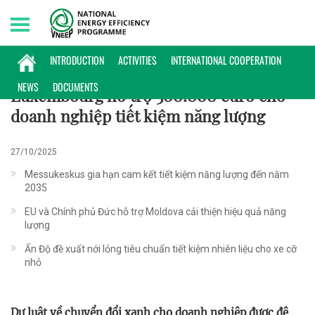
Friday, 07/08/2026 | 19:30 GMT+7
PHỔ BIẾN KIẾN THỨC
INTRODUCTION
ACTIVITIES
INTERNATIONAL COOPERATION
NEWS
DOCUMENTS
Luxembourg hỗ trợ 300.000 euro cho
doanh nghiệp tiết kiệm năng lượng
27/10/2025
Messukeskus gia hạn cam kết tiết kiệm năng lượng đến năm
2035
EU và Chính phủ Đức hỗ trợ Moldova cải thiện hiệu quả năng
lượng
Ấn Độ đề xuất nới lỏng tiêu chuẩn tiết kiệm nhiên liệu cho xe cỡ
nhỏ
Dự luật về chuyển đổi xanh cho doanh nghiệp được đệ