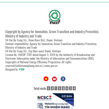
Copyright by Agency for Innovation, Green Transition and Industry Promotion,
Ministry of Industry and Trade
54 Hai Ba Trung Str., Hoan Kiem Dist., Hanoi, Vietnam
Content responsibility: Agency for Innovation, Green Transition and Industry Promotion,
Ministry of Industry and Trade
54 Hai Ba Trung Str., Cua Nam ward, Hanoi, Vietnam
License No. 148/GP-TTĐT dated August 3, 2019 by the Authority of Broadcasting and
Electronic Information under the Ministry of Information and Communications (MIC)
Copyrights of National Energy Efficiency Programme. All rights
reserved:tietkiemnangluong.com.vn | vneec.gov.vn
Designed by
Total visits
6
8
1
9
8
4
3
4