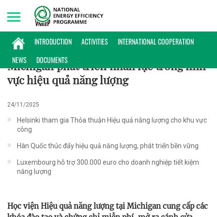
Thursday, 06/08/2026 | 09:18 GMT+7
PHỔ BIẾN KIẾN THỨC
INTRODUCTION
ACTIVITIES
INTERNATIONAL COOPERATION
NEWS
DOCUMENTS
Michigan phát triển nhân lực trong lĩnh
vực hiệu quả năng lượng
24/11/2025
Helsinki tham gia Thỏa thuận Hiệu quả năng lượng cho khu vực
công
Hàn Quốc thúc đẩy hiệu quả năng lượng, phát triển bền vững
Luxembourg hỗ trợ 300.000 euro cho doanh nghiệp tiết kiệm
năng lượng
Học viện Hiệu quả năng lượng tại Michigan cung cấp các