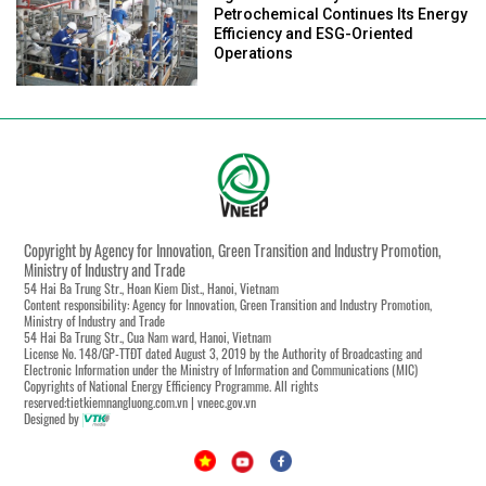
Petrochemical Continues Its Energy
Efficiency and ESG-Oriented
Operations
Copyright by Agency for Innovation, Green Transition and Industry Promotion,
Ministry of Industry and Trade
54 Hai Ba Trung Str., Hoan Kiem Dist., Hanoi, Vietnam
Content responsibility: Agency for Innovation, Green Transition and Industry Promotion,
Ministry of Industry and Trade
54 Hai Ba Trung Str., Cua Nam ward, Hanoi, Vietnam
License No. 148/GP-TTĐT dated August 3, 2019 by the Authority of Broadcasting and
Electronic Information under the Ministry of Information and Communications (MIC)
Copyrights of National Energy Efficiency Programme. All rights
reserved:tietkiemnangluong.com.vn | vneec.gov.vn
Designed by