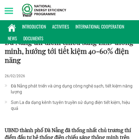
Saturday, 08/08/2026 | 15:42 GMT+7
PHỔ BIẾN KIẾN THỨC
INTRODUCTION
ACTIVITIES
INTERNATIONAL COOPERATION
NEWS
DOCUMENTS
Đà Nẵng thí điểm chiếu sáng LED thông
minh, hướng tới tiết kiệm 40-60% điện
năng
26/02/2026
Đà Nẵng phát triển và ứng dụng công nghệ sạch, tiết kiệm năng
lượng
Sơn La đa dạng kênh tuyên truyền sử dụng điện tiết kiệm, hiệu
quả
UBND thành phố Đà Nẵng đã thống nhất chủ trương thí
điểm đầu tư hệ thống điện chiếu sáng thông minh trên