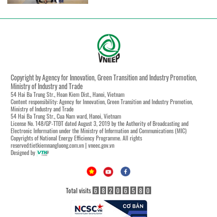
Copyright by Agency for Innovation, Green Transition and Industry Promotion,
Ministry of Industry and Trade
54 Hai Ba Trung Str., Hoan Kiem Dist., Hanoi, Vietnam
Content responsibility: Agency for Innovation, Green Transition and Industry Promotion,
Ministry of Industry and Trade
54 Hai Ba Trung Str., Cua Nam ward, Hanoi, Vietnam
License No. 148/GP-TTĐT dated August 3, 2019 by the Authority of Broadcasting and
Electronic Information under the Ministry of Information and Communications (MIC)
Copyrights of National Energy Efficiency Programme. All rights
reserved:tietkiemnangluong.com.vn | vneec.gov.vn
Designed by
Total visits
6
8
2
0
6
5
8
0