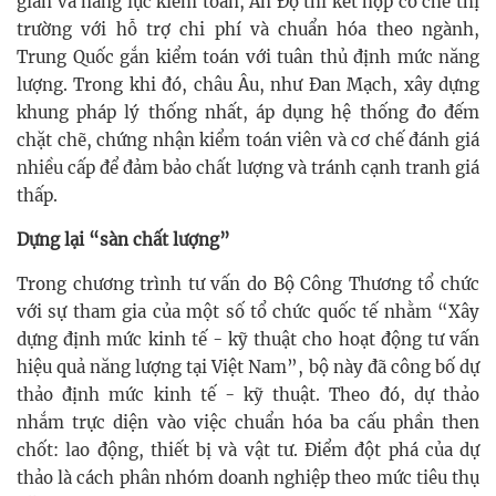
gian và năng lực kiểm toán, Ấn Độ thì kết hợp cơ chế thị
trường với hỗ trợ chi phí và chuẩn hóa theo ngành,
Trung Quốc gắn kiểm toán với tuân thủ định mức năng
lượng. Trong khi đó, châu Âu, như Đan Mạch, xây dựng
khung pháp lý thống nhất, áp dụng hệ thống đo đếm
chặt chẽ, chứng nhận kiểm toán viên và cơ chế đánh giá
nhiều cấp để đảm bảo chất lượng và tránh cạnh tranh giá
thấp.
Dựng lại “sàn chất lượng”
Trong chương trình tư vấn do Bộ Công Thương tổ chức
với sự tham gia của một số tổ chức quốc tế nhằm “Xây
dựng định mức kinh tế - kỹ thuật cho hoạt động tư vấn
hiệu quả năng lượng tại Việt Nam”, bộ này đã công bố dự
thảo định mức kinh tế - kỹ thuật. Theo đó, dự thảo
nhắm trực diện vào việc chuẩn hóa ba cấu phần then
chốt: lao động, thiết bị và vật tư. Điểm đột phá của dự
thảo là cách phân nhóm doanh nghiệp theo mức tiêu thụ