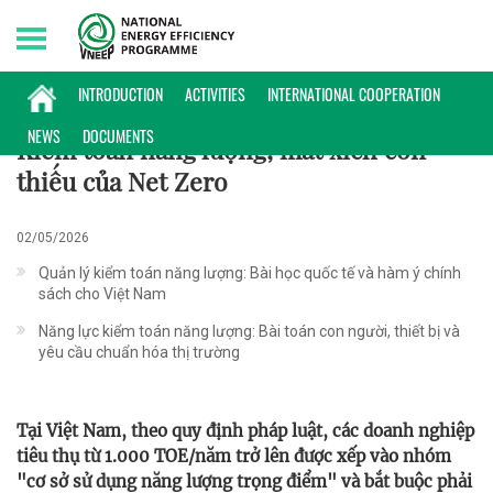
Thursday, 06/08/2026 | 19:12 GMT+7
PHỔ BIẾN KIẾN THỨC
INTRODUCTION
ACTIVITIES
INTERNATIONAL COOPERATION
NEWS
DOCUMENTS
Kiểm toán năng lượng, mắt xích còn
thiếu của Net Zero
02/05/2026
Quản lý kiểm toán năng lượng: Bài học quốc tế và hàm ý chính
sách cho Việt Nam
Năng lực kiểm toán năng lượng: Bài toán con người, thiết bị và
yêu cầu chuẩn hóa thị trường
Tại Việt Nam, theo quy định pháp luật, các doanh nghiệp
tiêu thụ từ 1.000 TOE/năm trở lên được xếp vào nhóm
"cơ sở sử dụng năng lượng trọng điểm" và bắt buộc phải