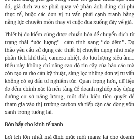
đó, giá dịch vụ sẽ phải quay về phản ánh đúng chi phí
thực tế, buộc các đơn vị tư vấn phải cạnh tranh bằng
năng lực chuyên môn thay vì cuộc đua xuống đáy về giá.
Thiết bị đo kiểm cũng được chuẩn hóa để chuyển dịch từ
trạng thái “ước lượng” cảm tính sang “đo đếm”. Dự
thảo yêu cầu sử dụng các thiết bị chuyên dụng như máy
phân tích khí thải, camera nhiệt, đo lưu lượng siêu âm...
Điều này không chỉ nâng cao độ tin cậy của báo cáo mà
còn tạo ra rào cản kỹ thuật, sàng lọc những đơn vị tư vấn
không có sự đầu tư nghiêm túc. Quan trọng hơn, dữ liệu
đo đếm chính xác là nền tảng để doanh nghiệp xây dựng
đường cơ sở năng lượng, một điều kiện tiên quyết để
tham gia vào thị trường carbon và tiếp cận các dòng vốn
xanh trong tương lai.
Đòn bẩy cho kinh tế xanh
Lợi ích lớn nhất mà định mức mới mang lại cho doanh