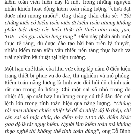
kiểm toán viên hiện nay là một trong những nguyên
nhân khiến hoạt động kiểm toán năng lượng “chưa đạt
được như mong muốn”. Ông thẳng thắn chia sẻ:
“Tôi
chứng kiến có kiểm toán viên đi kiểm toán nhưng không
phân biệt được các kiến thức tối thiểu như calo, jun,
TOE… còn gọi nhầm lung tung”.
Điều này phản ánh một
thực tế rằng, dù được đào tạo bài bản trên lý thuyết,
nhiều kiểm toán viên vẫn thiếu nền tảng thực hành và
trải nghiệm kỹ thuật tại hiện trường.
Một hạn chế khác của khu vực công lập nằm ở điều kiện
trang thiết bị phục vụ đo đạc, thí nghiệm và mô phỏng.
Kiểm toán năng lượng là lĩnh vực đòi hỏi độ chính xác
rất cao trong đo lường. Chỉ một sai số nhỏ trong đo
nhiệt độ, áp suất hay lưu lượng cũng có thể dẫn đến sai
lệch lớn trong tính toán hiệu quả năng lượng.
“Chúng
tôi mua những chiếc nhiệt kế để đo nhiệt độ lò thép, chỉ
cần sai số một chút, đo điểm này 1.100 độ, điểm khác
900 độ là rất nguy hiểm. Người làm kiểm toán mà không
thạo nghề thì không thể tính toán đúng”
, ông Đỗ Bình