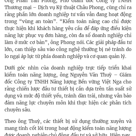
Ông Phan Tấn Phong, Phó Giám đốc Công ty TNHH
Thương mại – Dịch vụ Kỹ thuật Châu Phong, cũng chỉ ra
rằng phần lớn doanh nghiệp tư vấn vẫn đang hoạt động
trong “vùng an toàn”. “Kiểm toán nâng cao chỉ được
thực hiện khi khách hàng yêu cầu để đáp ứng điều kiện
năng lực phục vụ đơn hàng, còn đa số doanh nghiệp chỉ
làm ở mức cơ bản”, ông Phong nói. Các giải pháp đầu tư
lớn, can thiệp sâu vào công nghệ thường bị né tránh do
lo ngại áp lực từ phía doanh nghiệp và cơ quan quản lý.
Dưới góc nhìn của doanh nghiệp trực tiếp triển khai
kiểm toán năng lượng, ông Nguyễn Văn Thuỳ – Giám
đốc Công ty TNHH Năng lượng Bền vững Việt Nga cho
rằng chiến lược đầu tư thiết bị cần dựa trên tần suất sử
dụng và mức độ thiết yếu, tránh dàn trải, nhưng vẫn bảo
đảm năng lực chuyên môn khi thực hiện các phân tích
chuyên sâu.
Theo ông Thuỳ, các thiết bị sử dụng thường xuyên và
mang tính cốt lõi trong hoạt động kiểm toán năng lượng
được doanh nghiệp chủ động đầu tư và sở hữu. Hiện nay,