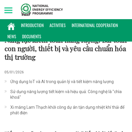
Friday, 07/08/2026 | 15:48 GMT+7
KHOA HỌC CÔNG NGHỆ
INTRODUCTION
ACTIVITIES
INTERNATIONAL COOPERATION
NEWS
DOCUMENTS
Năng lực kiểm toán năng lượng: Bài toán
con người, thiết bị và yêu cầu chuẩn hóa
thị trường
05/01/2026
Ứng dụng IoT và AI trong quản lý và tiết kiệm năng lượng
Sử dụng năng lượng tiết kiệm và hiệu quả: Công nghệ là "chìa
khoá"
Xi măng Lam Thạch khởi công dự án tận dụng nhiệt khí thải để
phát điện