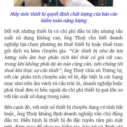
Máy móc thiết bị quyết định chất lượng của báo cáo
kiểm toán năng lượng
Đối với những thiết bị có chi phí đầu tư lớn nhưng tần
suất sử dụng không cao, ông Thuỳ cho biết doanh
nghiệp lựa chọn phương án thuê thiết bị hoặc thuê trọn
gói dịch vụ kèm chuyên gia.
“Các thiết bị như đo lưu
lượng siêu âm hay phân tích khí thải có giá rất cao,
trong khi không phải dự án nào cũng cần, nên chúng tôi
thuê khi thực sự cần thiết”,
ông Thuỳ chia sẻ. Tương tự,
với các phân tích chuyên sâu về lò, đặc biệt là các hạng
mục như siêu âm vách và cấu trúc lò, doanh nghiệp buộc
phải thuê đơn vị bên ngoài do chi phí thiết bị quá lớn so
với tần suất sử dụng trong năm.
Bên cạnh đó, với một số thiết bị chuyên dụng có tính bắt
buộc, ông Thuỳ khẳng định doanh nghiệp vẫn chủ động
đầu tư. Điển hình là thiết bị đo đặc tuyến tấm pin mặt
trời, được mua để phục vụ kiểm tra, bảo trì và đánh giá