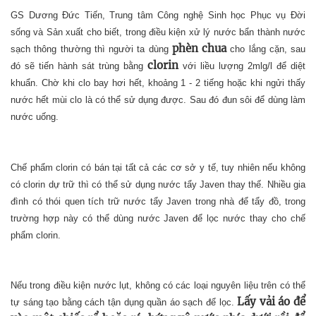
GS Dương Đức Tiến, Trung tâm Công nghệ Sinh học Phục vụ Đời
sống và Sản xuất cho biết, trong điều kiện xử lý nước bẩn thành nước
phèn chua
sạch thông thường thì người ta dùng
cho lắng cặn, sau
clorin
đó sẽ tiến hành sát trùng bằng
với liều lượng 2mlg/l để diệt
khuẩn. Chờ khi clo bay hơi hết, khoảng 1 - 2 tiếng hoặc khi ngửi thấy
nước hết mùi clo là có thể sử dụng được. Sau đó đun sôi để dùng làm
nước uống.
Chế phẩm clorin có bán tại tất cả các cơ sở y tế, tuy nhiên nếu không
có clorin dự trữ thì có thể sử dụng nước tẩy Javen thay thế. Nhiều gia
đình có thói quen tích trữ nước tẩy Javen trong nhà để tẩy đồ, trong
trường hợp này có thể dùng nước Javen để lọc nước thay cho chế
phẩm clorin.
Nếu trong điều kiện nước lụt, không có các loại nguyên liệu trên có thể
Lấy vải áo để
tự sáng tạo bằng cách tận dụng quần áo sạch để lọc.