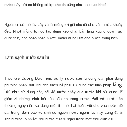
nước này bởi nó không có lợi cho da cũng như cho sức khoẻ.
Ngoài ra, có thể lấy cây và lá mồng tơi giã nhỏ rồi cho vào nước khuấy
đều. Nhớt mồng tơi có tác dụng kéo chất bẩn lắng xuống dưới, sử
dụng thay cho phèn hoặc nước Javen vì nó làm cho nước trong hơn.
Làm sạch nước sau lũ
Theo GS Dương Đức Tiến, xử lý nước sau lũ cũng cần phải đúng
lắng
phương pháp, sau khi dọn sạch bể phải sử dụng các biện pháp
,
lọc
như sử dụng cát, sỏi để nước chảy qua trước khi sử dụng để
giảm đi những chất kết tủa bẩn có trong nước. Đối với nước ăn
thường ngày nên sử dụng một ít muối hạt hoặc vôi cho vào nước để
sát trùng, đảm bảo vệ sinh do nguồn nước ngầm lúc này cũng đã bị
ảnh hưởng, ô nhiễm bởi nước mặt bị ngập trong một thời gian dài.