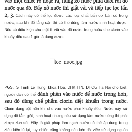
vào một chiếc rổ hoặc rá, hứng xô nước phía dưới rồi đổ
nước qua đó. Đầy xô nước thì giặt vải và tiếp tục lọc lần
2, 3.
Cách này có thể lọc được các loại chất bẩn cơ bản có trong
nước, sau khi để lắng cặn thì có thể dùng làm nước sinh hoạt được.
Nếu có điều kiện cho một ít vôi vào để nước trong hoặc cho clorin vào
khuấy đều sau 1 giờ là dùng được.
PGS.TS Trịnh Lê Hùng, khoa Hóa, ĐHKHTN, ĐHQG Hà Nội cho biết,
đánh phèn vào nước để nước trong hơn,
người dân có thể
sau đó dùng chế phẩm clorin diệt khuẩn trong nước.
Clorin dạng bột nên khi cho vào nước phải khuấy đều. Nước này sử
dụng để tắm giặt, sinh hoạt nhưng nếu sử dụng làm nước uống thì phải
được đun sôi. Đây là giải pháp làm sạch nước có thể áp dụng trong
điều kiện lũ lụt, tuy nhiên cũng không nên kéo dài việc sử dụng nguồn