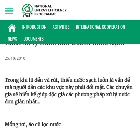
Friday, 07/08/2026 | 04:09 GMT+7
PHỔ BIẾN KIẾN THỨC
INTRODUCTION
ACTIVITIES
INTERNATIONAL COOPERATION
NEWS
DOCUMENTS
Cách xử lý nước bẩn thành nước sạch
25/10/2010
Trong khi lũ đến và rút, thiếu nước sạch luôn là vấn đề
mà người dân các khu vực này phải đối mặt. Các chuyên
gia sẽ hiến kế giúp độc giả các phương pháp xử lý nước
đơn giản nhất…
Mồng tơi, áo cũ lọc nước