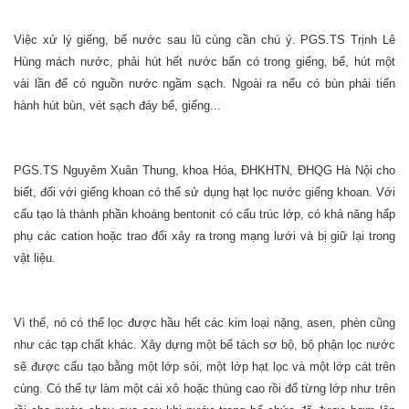
Việc xử lý giếng, bể nước sau lũ cùng cần chú ý. PGS.TS Trịnh Lê
Hùng mách nước, phải hút hết nước bẩn có trong giếng, bể, hút một
vài lần để có nguồn nước ngầm sạch. Ngoài ra nếu có bùn phải tiến
hành hút bùn, vét sạch đáy bể, giếng...
PGS.TS Nguyêm Xuân Thung, khoa Hóa, ĐHKHTN, ĐHQG Hà Nội cho
biết, đối với giếng khoan có thể sử dụng hạt lọc nước giếng khoan. Với
cấu tạo là thành phần khoáng bentonit có cấu trúc lớp, có khả năng hấp
phụ các cation hoặc trao đổi xảy ra trong mạng lưới và bị giữ lại trong
vật liệu.
Vì thế, nó có thể lọc được hầu hết các kim loại nặng, asen, phèn cũng
như các tạp chất khác. Xây dựng một bể tách sơ bộ, bộ phận lọc nước
sẽ được cấu tạo bằng một lớp sỏi, một lớp hạt lọc và một lớp cát trên
cùng. Có thể tự làm một cái xô hoặc thùng cao rồi đổ từng lớp như trên