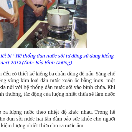
iết bị “Hệ thống đun nước sôi tự động sử dụng kiềng
mart 2012 (Ảnh: Báo Bình Dương)
 đều có thiết kế kiềng ba chân dùng để nấu. Sáng chế
ềng vòng kim loại dẫn nước xoắn ốc bằng inox, một
kia nối với hệ thống dẫn nước sôi vào bình chứa. Khi
nh thường, tác động của lượng nhiệt thừa sẽ làm nước
o ra lượng nước theo nhiệt độ khác nhau. Trong hệ
cho đun sôi nước hai lần đảm bảo sức khỏe cho người
t kiệm lượng nhiệt thừa cho ra nước ấm.