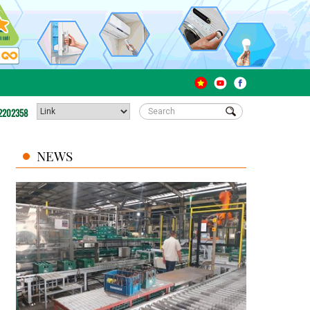
2202358
NEWS